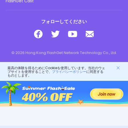
ダウンロード
FlashGet Cast
フォローしてください
© 2026 Hong Kong FlashGet Network Technology Co., Ltd.
最高の体験を得るためにCookieを使用しています。当社のウェ
ブサイトを使用することで、
プライバシーポリシー
に同意する
ものとします。