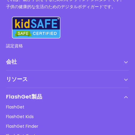
子供の健康的な生活のためのデジタルボディガードです。
認定資格
会社
利用規約
リソース
エンドユーザーライセンス契約
ヘルプセンター
DMCAポリシー
FlashGet製品
やり方
プライバシーポリシー
FlashGet
ブログ
FlashGet Kids
広告ポリシー
子供のオンラインの安全性
FlashGet Finder
私の情報を販売しないでください