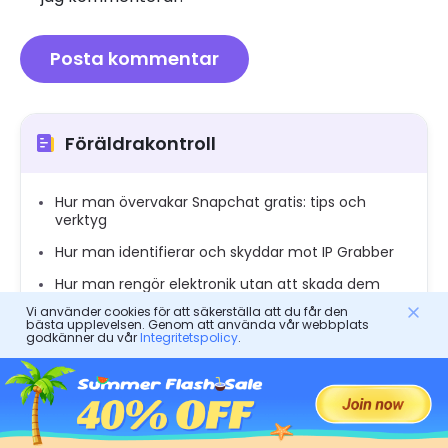
Föräldrakontroll
Hur man övervakar Snapchat gratis: tips och
verktyg
Hur man identifierar och skyddar mot IP Grabber
Hur man rengör elektronik utan att skada dem
Vi använder cookies för att säkerställa att du får den
Hur man låser upp iPhone utan lösenord: en
bästa upplevelsen. Genom att använda vår webbplats
förälderguide
godkänner du vår
Integritetspolicy
.
Hur man fixar det kunde inte hitta Altsserver -
problemet
Hur man gör ett blandat familjearbete: Expertråd
för föräldrar