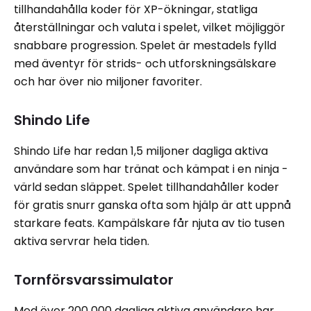
tillhandahålla koder för XP-ökningar, statliga
återställningar och valuta i spelet, vilket möjliggör
snabbare progression. Spelet är mestadels fylld
med äventyr för strids- och utforskningsälskare
och har över nio miljoner favoriter.
Shindo Life
Shindo Life har redan 1,5 miljoner dagliga aktiva
användare som har tränat och kämpat i en ninja -
värld sedan släppet. Spelet tillhandahåller koder
för gratis snurr ganska ofta som hjälp är att uppnå
starkare feats. Kampälskare får njuta av tio tusen
aktiva servrar hela tiden.
Tornförsvarssimulator
Med över 200 000 dagliga aktiva användare har