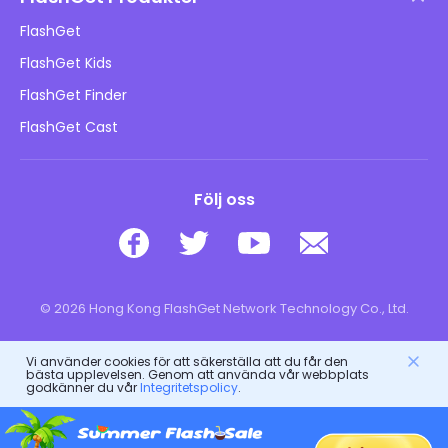
Hur man
Integritetspolicy
FlashGet
Blogg
FlashGet Kids
Reklampolicyer
Barns onlinesäkerhet
FlashGet Finder
Sälj inte min information
Ladda ner
FlashGet Cast
Följ oss
© 2026 Hong Kong FlashGet Network Technology Co., Ltd.
Vi använder cookies för att säkerställa att du får den
bästa upplevelsen. Genom att använda vår webbplats
godkänner du vår
Integritetspolicy
.