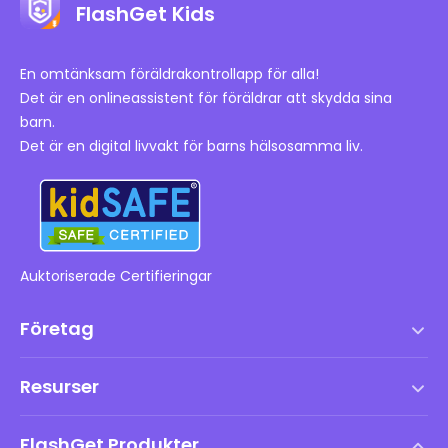
FlashGet Kids
En omtänksam föräldrakontrollapp för alla!
Det är en onlineassistent för föräldrar att skydda sina
barn.
Det är en digital livvakt för barns hälsosamma liv.
Auktoriserade Certifieringar
Företag
Användarvillkor
Resurser
Slutanvändarlicensavtal
Hjälpcenter
DMCA-policy
FlashGet Produkter