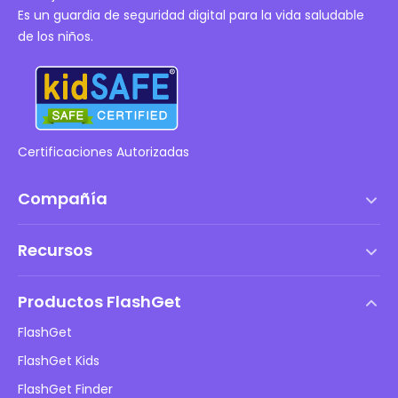
Es un guardia de seguridad digital para la vida saludable
de los niños.
Certificaciones Autorizadas
Compañía
Términos de servicio
Recursos
Acuerdo de Licencia de Usuario Final
Centro de ayuda
Política de DMCA
Productos FlashGet
Cómo hacer
Política de privacidad
FlashGet
Blog
FlashGet Kids
Políticas de publicidad
Seguridad infantil en línea
FlashGet Finder
No vendas mi información