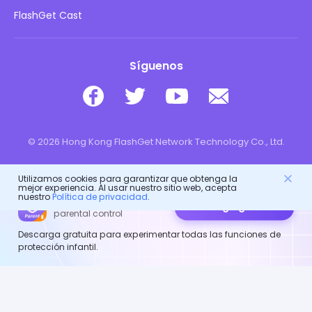
Descargar
FlashGet Cast
Síguenos
© 2026 Hong Kong FlashGet Network Technology Co., Ltd.
Utilizamos cookies para garantizar que obtenga la
mejor experiencia. Al usar nuestro sitio web, acepta
nuestro
Política de privacidad
.
FlashGet Kids
Descarga gratuita
parental control
Descarga gratuita para experimentar todas las funciones de
protección infantil.