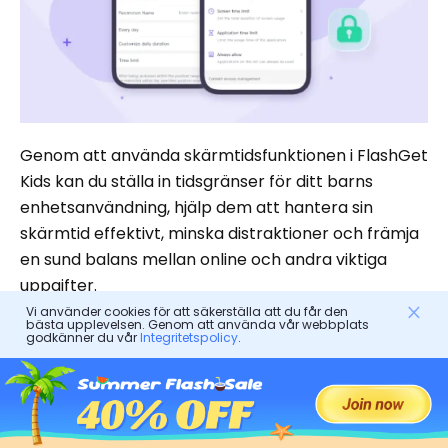
Genom att använda skärmtidsfunktionen i FlashGet
Kids kan du ställa in tidsgränser för ditt barns
enhetsanvändning, hjälp dem att hantera sin
skärmtid effektivt, minska distraktioner och främja
en sund balans mellan online och andra viktiga
uppgifter.
Vi använder cookies för att säkerställa att du får den
bästa upplevelsen. Genom att använda vår webbplats
Slutsats
godkänner du vår
Integritetspolicy
.
Du kan blockera webbplatser på dina barns
iPhones med inställningar . Och blockera farliga