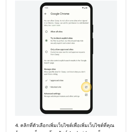
4. คลิกที่ตัวเลือกเพิ่มเว็บไซต์เพื่อเพิ่มเว็บไซต์ที่คุณ