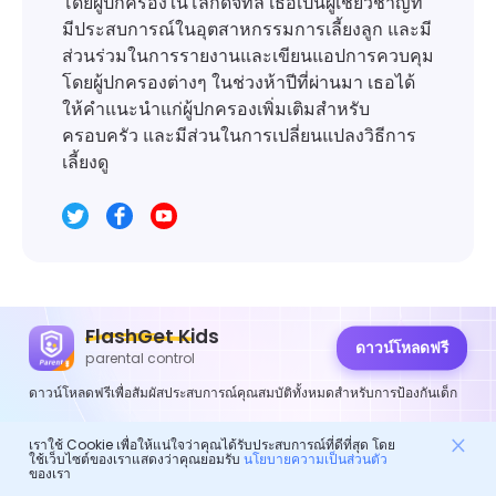
โดยผู้ปกครองในโลกดิจิทัล เธอเป็นผู้เชี่ยวชาญที่
มีประสบการณ์ในอุตสาหกรรมการเลี้ยงลูก และมี
ส่วนร่วมในการรายงานและเขียนแอปการควบคุม
โดยผู้ปกครองต่างๆ ในช่วงห้าปีที่ผ่านมา เธอได้
ให้คำแนะนำแก่ผู้ปกครองเพิ่มเติมสำหรับ
ครอบครัว และมีส่วนในการเปลี่ยนแปลงวิธีการ
เลี้ยงดู
FlashGet Kids
แสดงความคิดเห็น
ดาวน์โหลดฟรี
parental control
ดาวน์โหลดฟรีเพื่อสัมผัสประสบการณ์คุณสมบัติทั้งหมดสำหรับการป้องกันเด็ก
เราใช้ Cookie เพื่อให้แน่ใจว่าคุณได้รับประสบการณ์ที่ดีที่สุด โดย
ใช้เว็บไซต์ของเราแสดงว่าคุณยอมรับ
นโยบายความเป็นส่วนตัว
ของเรา