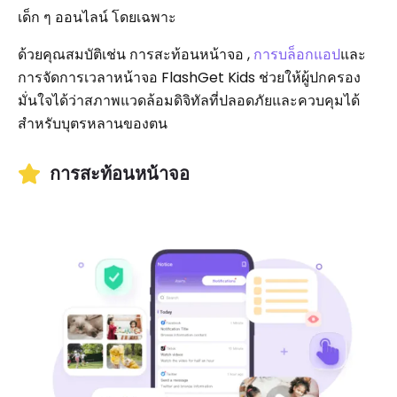
เด็ก ๆ ออนไลน์ โดยเฉพาะ
ด้วยคุณสมบัติเช่น การสะท้อนหน้าจอ ,
การบล็อกแอป
และ
การจัดการเวลาหน้าจอ FlashGet Kids ช่วยให้ผู้ปกครอง
มั่นใจได้ว่าสภาพแวดล้อมดิจิทัลที่ปลอดภัยและควบคุมได้
สำหรับบุตรหลานของตน
การสะท้อนหน้าจอ