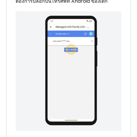
ต้องการบล็อกบนโทรศัพท์ Android ของเด็ก