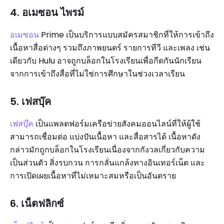
4. อเมซอน ไพรม์
อเมซอน
Prime เป็นบริการแบบสมัครสมาชิกที่ให้การเข้าถึง
เนื้อหาสื่อต่างๆ รวมถึงภาพยนตร์ รายการทีวี และเพลง เช่น
เดียวกับ Hulu อาจถูกบล็อกในโรงเรียนเพื่อกีดกันนักเรียน
จากการเข้าถึงสื่อที่ไม่ใช่การศึกษาในช่วงเวลาเรียน
5. เฟสบุ๊ค
เฟสบุ๊ค
เป็นแพลตฟอร์มเครือข่ายสังคมออนไลน์ที่ให้ผู้ใช้
สามารถเชื่อมต่อ แบ่งปันเนื้อหา และสื่อสารได้ เนื้อหาดัง
กล่าวมักถูกบล็อกในโรงเรียนเนื่องจากกังวลเกี่ยวกับความ
เป็นส่วนตัว สิ่งรบกวน การกลั่นแกล้งทางอินเทอร์เน็ต และ
การเปิดเผยเนื้อหาที่ไม่เหมาะสมหรือเป็นอันตราย
6. เน็ตฟลิกซ์