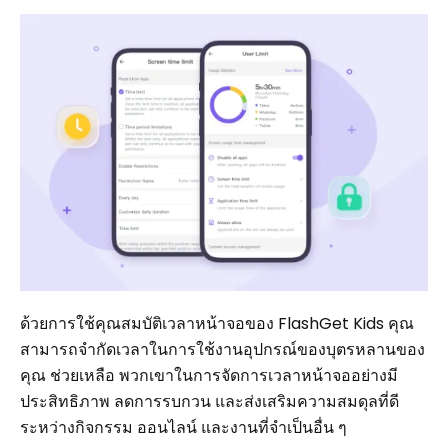
ด้วยการใช้คุณสมบัติเวลาหน้าจอของ FlashGet Kids คุณ
สามารถจำกัดเวลาในการใช้งานอุปกรณ์ของบุตรหลานของ
คุณ ช่วยเหลือ พวกเขาในการจัดการเวลาหน้าจออย่างมี
ประสิทธิภาพ ลดการรบกวน และส่งเสริมความสมดุลที่ดี
ระหว่างกิจกรรม ออนไลน์ และงานที่จำเป็นอื่น ๆ