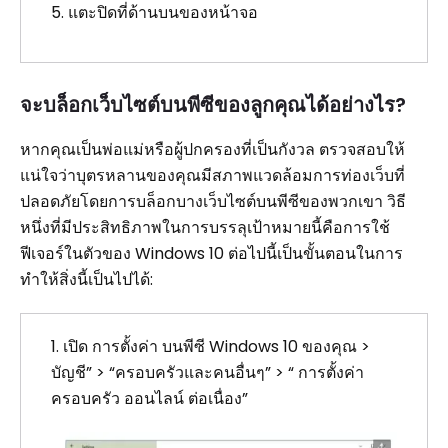
5. แตะปิดที่ด้านบนของหน้าจอ
จะบล็อกเว็บไซต์บนพีซีของลูกคุณได้อย่างไร?
หากคุณเป็นพ่อแม่หรือผู้ปกครองที่เป็นกังวล ตรวจสอบให้
แน่ใจว่าบุตรหลานของคุณมีสภาพแวดล้อมการท่องเว็บที่
ปลอดภัยโดยการบล็อกบางเว็บไซต์บนพีซีของพวกเขา วิธี
หนึ่งที่มีประสิทธิภาพในการบรรลุเป้าหมายนี้คือการใช้
ฟีเจอร์ในตัวของ Windows 10 ต่อไปนี้เป็นขั้นตอนในการ
ทำให้สิ่งนี้เป็นไปได้:
1. เปิด การตั้งค่า บนพีซี Windows 10 ของคุณ >
บัญชี” > “ครอบครัวและคนอื่นๆ” > “ การตั้งค่า
ครอบครัว ออนไลน์ ต่อเนื่อง”