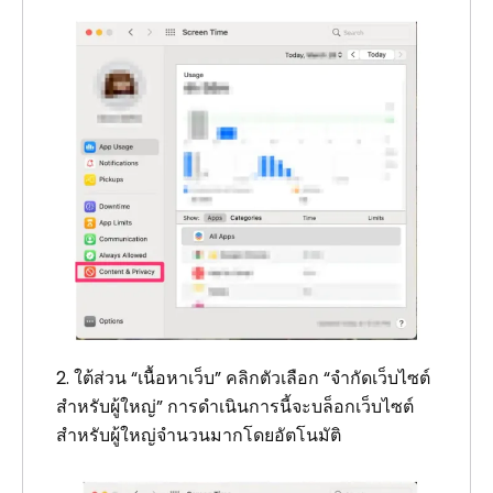
2. ใต้ส่วน “เนื้อหาเว็บ” คลิกตัวเลือก “จำกัดเว็บไซต์
สำหรับผู้ใหญ่” การดำเนินการนี้จะบล็อกเว็บไซต์
สำหรับผู้ใหญ่จำนวนมากโดยอัตโนมัติ