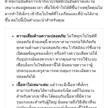
ที่ หนึ่งในนั้นคือการเข้าถึงเว็บไซต์ที่เป็นอันตรายและไม่
เหมาะสมอยู่ตลอดเวลา เพื่อให้เข้าใจได้ดีขึ้นว่าเหตุใดคุณไม่
ควรทำให้เด็กๆ เข้าถึงเว็บไซต์ที่โรงเรียนและที่บ้านได้ง่าย
ขึ้น ต่อไปนี้เป็นคำแนะนำสำหรับคุณ:
ความเสี่ยงด้านความปลอดภัย:
ไม่ใช่ทุกเว็บไซต์ที่
ปลอดภัย ด้วยเหตุนี้ พวกเขาสามารถก่อให้เกิดภัย
คุกคามด้านความปลอดภัย เช่น ไวรัสมัลแวร์ซึ่งอาจ
เปิดเผยข้อมูลของเด็กๆ หรือสร้างความเสียหายให้
กับอุปกรณ์ของพวกเขา หากคุณสามารถใช้ระบบ
เพื่อบล็อกเว็บไซต์เหล่านี้ได้ นั่นหมายความว่าผู้
ปกครองและครูสามารถควบคุมการละเมิดความ
ปลอดภัยได้
เนื้อหาไม่เหมาะสม:
แม้ว่าจะมีเนื้อหาที่เด็กๆ
สามารถรับชมได้ทางอินเทอร์เน็ต แต่ก็ไม่เหมาะ
สำหรับพวกเขาที่จะโต้ตอบกับเนื้อหาที่มีความ
รุนแรงและสำหรับผู้ใหญ่ นั่นหมายถึงวิธีเดียวที่จะ
ปกป้องเด็กๆ จากสถานการณ์เด็กเหล่านี้ได้คือการ