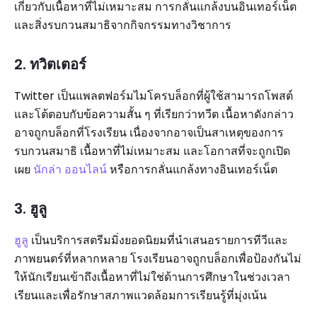
เกี่ยวกับเนื้อหาที่ไม่เหมาะสม การกลั่นแกล้งบนอินเทอร์เน็ต
และสิ่งรบกวนสมาธิจากกิจกรรมทางวิชาการ
2. ทวิตเตอร์
Twitter เป็นแพลตฟอร์มไมโครบล็อกที่ผู้ใช้สามารถโพสต์
และโต้ตอบกับข้อความสั้น ๆ ที่เรียกว่าทวีต เนื้อหาดังกล่าว
อาจถูกบล็อกที่โรงเรียน เนื่องจากอาจเป็นสาเหตุของการ
รบกวนสมาธิ เนื้อหาที่ไม่เหมาะสม และโอกาสที่จะถูกเปิด
เผย
นักล่า ออนไลน์
หรือการกลั่นแกล้งทางอินเทอร์เน็ต
3. ฮูลู
ฮูลู
เป็นบริการสตรีมมิ่งยอดนิยมที่นำเสนอรายการทีวีและ
ภาพยนตร์ที่หลากหลาย โรงเรียนอาจถูกบล็อกเพื่อป้องกันไม่
ให้นักเรียนเข้าถึงเนื้อหาที่ไม่ใช่ด้านการศึกษาในช่วงเวลา
เรียนและเพื่อรักษาสภาพแวดล้อมการเรียนรู้ที่มุ่งเน้น