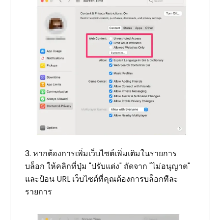
3. หากต้องการเพิ่มเว็บไซต์เพิ่มเติมในรายการ
บล็อก ให้คลิกที่ปุ่ม "ปรับแต่ง" ถัดจาก "ไม่อนุญาต"
และป้อน URL เว็บไซต์ที่คุณต้องการบล็อกทีละ
รายการ