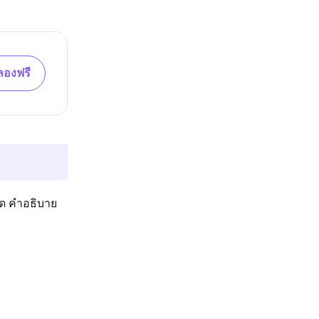
ลองฟรี
ยด คำอธิบาย