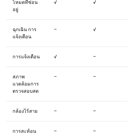
โหมดที่ซ่อน
√
√
อยู่
ฉุกเฉิน การ
–
√
แจ้งเตือน
การแจ้งเตือน
√
–
สภาพ
–
–
แวดล้อมการ
ตรวจสอบสด
กล้องไร้สาย
–
–
การสะท้อน
–
–