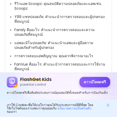
รีวิวแอพ Scoopz: คุณสมบัติความปลอดภัยและแอพเช่น
Scoopz
Y99 แชทปลอดภัย: คำแนะนำการตรวจสอบและผู้ปกครอง
ที่สมบูรณ์
Fansly คืออะไร: คำแนะนำการตรวจสอบและความ
ปลอดภัยที่สมบูรณ์
แอพอะมิโนปลอดภัย: คำแนะนำแอพและคู่มือความ
ปลอดภัยสำหรับผู้ปกครอง
การตรวจสอบแอพสัญญาณ: คุณควรพิจารณาอะไร
FanVue คืออะไร: คำแนะนำการตรวจสอบและการใช้งาน
ที่สมบูรณ์
Zepeto คืออะไร: A รายละเอียด ed ดูคุณสมบัติและความ
FlashGet Kids
กังวลด้านความปลอดภัย
ดาวน์โหลดฟรี
parental control
Bereal ปลอดภัยสำหรับเด็กอายุ 12 ปี: คู่มือผู้ปกครองเกี่ยว
ดาวน์โหลดฟรีเพื่อสัมผัสประสบการณ์คุณสมบัติทั้งหมดสำหรับการป้องกันเด็ก
กับความปลอดภัยและการใช้งาน
รีวิวแอพ Dramabox: ดีปลอดภัยและถูกกฎหมายหรือไม่
เราใช้ Cookie เพื่อให้แน่ใจว่าคุณได้รับประสบการณ์ที่ดีที่สุด โดย
ใช้เว็บไซต์ของเราแสดงว่าคุณยอมรับ
นโยบายความเป็นส่วนตัว
ของเรา