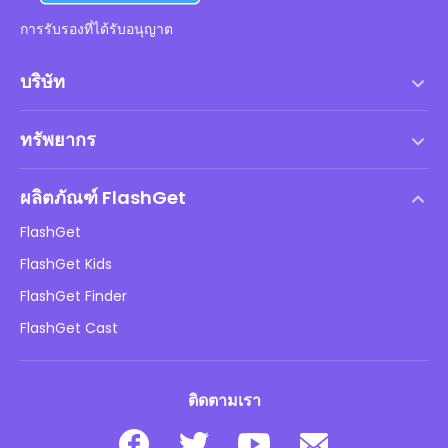
การรับรองที่ได้รับอนุญาต
บริษัท
เงื่อนไขการให้บริการ
ทรัพยากร
ข้อตกลงสิทธิ์การใช้งานสำหรับผู้ใช้ปลายทาง
ศูนย์ช่วยเหลือ
นโยบาย DMCA
ผลิตภัณฑ์ FlashGet
วิธี
นโยบายความเป็นส่วนตัว
FlashGet
บล็อก
FlashGet Kids
นโยบายการโฆษณา
ความปลอดภัยของเด็กออนไลน์
FlashGet Finder
อย่าขายข้อมูลของฉัน
ดาวน์โหลด
FlashGet Cast
ติดตามเรา