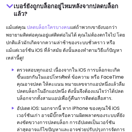
เบอร์ยังถูกบล็อกอยู่ไหมหลังจากปลดบล็อก
แล้ว?
แม้แต่คุณ
ปลดบล็อกใครบางคน
แต่ถ้าพวกเขายังบอกว่า
พยายามติดต่อคุณอยู่แต่ติดต่อไม่ได้ คุณไม่ต้องตกใจไป โดย
ปกติแล้วมักเกิดจากความล่าช้าของระบบชั่วคราว หรือ
แม้แต่เวอร์ชัน iOS ที่ล้าสมัย ดังนั้นลองทำตามวิธีแก้ปัญหา
เหล่านี้ดู!
ตรวจสอบทุกแอป: เนื่องจากใน iOS การบล็อกจะเกิด
ขึ้นแยกกันในแอปโทรศัพท์ ข้อความ หรือ FaceTime
คุณอาจปลด ให้คะแนน หมายเลขจากแอปหนึ่งแล้วลืม
ปลดบล็อกในอีกแอปหนึ่ง ดังนั้นจึงต้องแน่ใจว่าได้ปลด
บล็อกจากทั้งสามแอปเพื่อกู้คืนการติดต่อสื่อสาร.
อัปเดต iOS: นอกจากนี้ หาก iPhone ของคุณใช้ iOS
เวอร์ชันเก่า อาจมีบั๊กหรือความผิดพลาดของระบบที่ยัง
คงขัดขวางการปลดบล็อก การอัปเดตเป็นเวอร์ชัน
ล่าสุดอาจแก้ไขปัญหาและอาจช่วยปรับปรุงการจัดการ