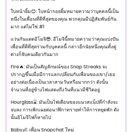
ใบหน้ายิ้ม😊: ใบหน้ารอยยิ้มหมายความว่าบุคคลนี้เป็น
หนึ่งในเพื่อนที่ดีที่สุดของคุณ พวกคุณมีปฏิสัมพันธ์กัน
มาก แต่ไม่ใช่ #1
แว่นกันแดดอิโมจิ😎: อีโมจินี้หมายความว่าคุณแบ่งปัน
เพื่อนที่ดีที่สุดร่วมกับบุคคลนี้ กล่าวอีกนัยหนึ่งคุณทั้งคู่
ต่างก็จับคนเดียวกันมาก
Fire🔥: มันเป็นสัญลักษณ์ของ Snap Streaks จะ
ปรากฏขึ้นเมื่อมีการแลกเปลี่ยนกับเพื่อนของเขา/เธอ
อย่างต่อเนื่องเป็นเวลาสามวันหรือมากกว่า ดังนั้น
จำนวนที่อยู่ข้างไฟแสดงถึงวันที่แนวมีชีวิตอยู่
Hourglass⌛: มันเป็นไฟเตือนของแนวสแน็ปที่กำลังจะ
จบลง การเพิกเฉยต่อนาฬิกาทรายทำให้การหยุดพัก ดัง
นั้นอิโมจิไฟก็หายไป
Baby👶: เพื่อน Snapchat ใหม่