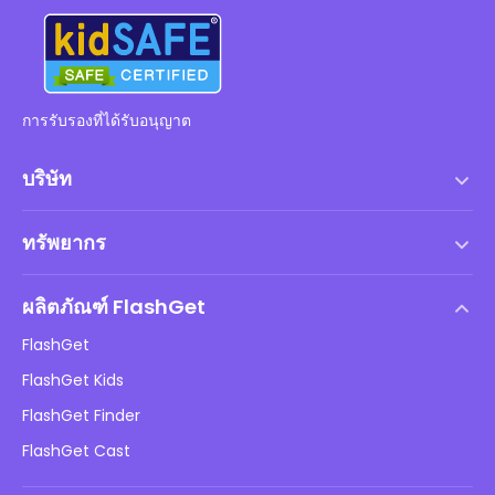
การรับรองที่ได้รับอนุญาต
บริษัท
เงื่อนไขการให้บริการ
ทรัพยากร
ข้อตกลงสิทธิ์การใช้งานสำหรับผู้ใช้ปลายทาง
ศูนย์ช่วยเหลือ
นโยบาย DMCA
ผลิตภัณฑ์ FlashGet
วิธี
นโยบายความเป็นส่วนตัว
FlashGet
บล็อก
FlashGet Kids
นโยบายการโฆษณา
ความปลอดภัยของเด็กออนไลน์
FlashGet Finder
อย่าขายข้อมูลของฉัน
ดาวน์โหลด
FlashGet Cast