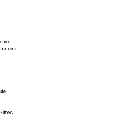
e
z
 die
für eine
Sie
ilter,