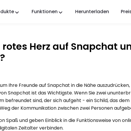
odukte
Funktionen
Herunterladen
Prei
FlashGet Kids
Eine fürsorgliche App zur elterlichen Kontrolle für
alle.
 rotes Herz auf Snapchat u
FlashGet Finder
?
Die Diebstahlsicherung Ihres Handys, unsere
Verantwortung.
 um Ihre Freunde auf Snapchat in die Nähe auszudrücken, 
z von Snapchat ist das Wichtigste. Wenn Sie zwei ununter
efreundet sind, der sich aufgeht - ein Schild, das dem
m Weg der Kommunikation zwischen zwei Personen aufgeba
on Spaß und geben Einblick in die Funktionsweise von onli
gitalen Zeitalter verbinden.