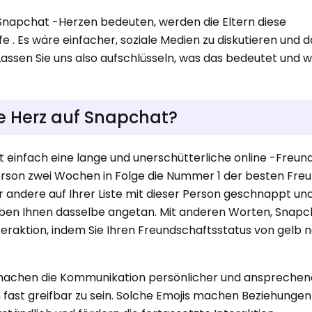
 Snapchat -Herzen bedeuten, werden die Eltern diese
e . Es wäre einfacher, soziale Medien zu diskutieren und d
 Lassen Sie uns also aufschlüsseln, was das bedeutet und 
e Herz auf Snapchat?
 einfach eine lange und unerschütterliche online -Freund
 Person zwei Wochen in Folge die Nummer 1 der besten Fre
r andere auf Ihrer Liste mit dieser Person geschnappt und
aben Ihnen dasselbe angetan. Mit anderen Worten, Snapc
nteraktion, indem Sie Ihren Freundschaftsstatus von gelb 
 machen die Kommunikation persönlicher und ansprechend
 fast greifbar zu sein. Solche Emojis machen Beziehungen