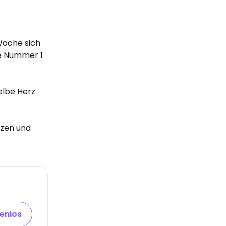
 Woche sich
ie Nummer 1
elbe Herz
.
rzen und
tenlos