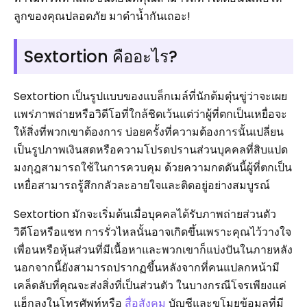
ลูกของคุณปลอดภัย มาดำน้ำกันเถอะ!
Sextortion คืออะไร?
Sextortion เป็นรูปแบบของแบล็กเมล์ที่นักต้มตุ๋นขู่ว่าจะเผย
แพร่ภาพถ่ายหรือวิดีโอที่ใกล้ชิดเว้นแต่ว่าผู้ที่ตกเป็นเหยื่อจะ
ให้สิ่งที่พวกเขาต้องการ บ่อยครั้งที่ความต้องการนั้นเปลี่ยน
เป็นรูปภาพเงินสดหรือความโปรดปรานส่วนบุคคลที่สิบแปด
มงกุฎสามารถใช้ในการควบคุม ด้วยความกดดันนี้ผู้ที่ตกเป็น
เหยื่อสามารถรู้สึกกลัวละอายใจและติดอยู่อย่างสมบูรณ์
Sextortion มักจะเริ่มต้นเมื่อบุคคลได้รับภาพถ่ายส่วนตัว
วิดีโอหรือแชท การรั่วไหลนั้นอาจเกิดขึ้นเพราะคุณไว้วางใจ
เพื่อนหรือหุ้นส่วนที่มีเนื้อหาและพวกเขาก็แบ่งปันในภายหลัง
นอกจากนี้ยังสามารถปรากฏขึ้นหลังจากที่คนแปลกหน้ามี
เคล็ดลับที่คุณจะส่งสิ่งที่เป็นส่วนตัว ในบางกรณีโจรเพียงแค่
แฮ็กลงในโทรศัพท์หรือ
สื่อสังคม
บัญชีและขโมยข้อมูลที่มี