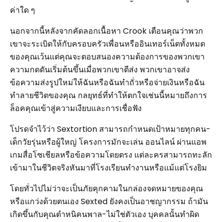
ค่าใด ๆ
นอกจากนี้หลังจากคัดลอกเนื้อหา Crook เตือนคุณว่าพวก
เขาจะระเบิดให้กับครอบครัวเพื่อนหรืออินเทอร์เน็ตทั้งหมด
ของคุณเว้นแต่คุณจะตอบสนองความต้องการของพวกเขา
ความกดดันเริ่มต้นขึ้นเมื่อพวกเขาตีส่ง พวกเขาอาจส่ง
ข้อความส่งรูปใหม่ให้ฉันหรือฉันทำถั่วหรือจ่ายเงินหรือฉัน
ทำลายชีวิตของคุณ กลยุทธ์ที่ทำให้ตกใจเช่นนี้หมายถึงการ
ล็อคคุณเข้าสู่ความเงียบและการเชื่อฟัง
โปรดจำไว้ว่า Sextortion สามารถกำหนดเป้าหมายทุกคน-
เด็กวัยรุ่นหรือผู้ใหญ่ โครงการมักจะเล่น ออนไลน์ ผ่านแอพ
เกมสื่อโซเชียลหรือข้อความโดยตรง แต่ละครสามารถทะลัก
เข้ามาในชีวิตจริงหันมาที่โรงเรียนทำงานหรือแม้แต่โรงยิม
โดยทั่วไปไม่ว่าจะเป็นภัยคุกคามในกล่องจดหมายของคุณ
หรือแกว่งด้วยตนเอง Sexted ยังคงเป็นอาชญากรรม ถ้ามัน
เกิดขึ้นกับคุณตำหนิคนพาล-ไม่ใช่ตัวเอง บุคคลนั้นทำผิด