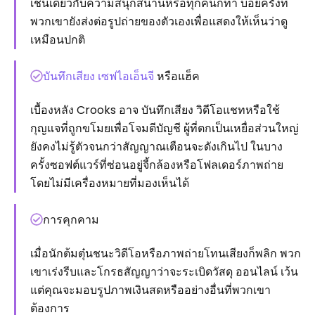
เช่นเดียวกับความสนุกสนานหรือทุกคนก็ทำ บ่อยครั้งที่
พวกเขายังส่งต่อรูปถ่ายของตัวเองเพื่อแสดงให้เห็นว่าดู
เหมือนปกติ
บันทึกเสียง เซฟไอเอ็นจี
หรือแฮ็ค
เบื้องหลัง Crooks อาจ บันทึกเสียง วิดีโอแชทหรือใช้
กุญแจที่ถูกขโมยเพื่อโจมตีบัญชี ผู้ที่ตกเป็นเหยื่อส่วนใหญ่
ยังคงไม่รู้ตัวจนกว่าสัญญาณเตือนจะดังเกินไป ในบาง
ครั้งซอฟต์แวร์ที่ซ่อนอยู่จี้กล้องหรือโฟลเดอร์ภาพถ่าย
โดยไม่มีเครื่องหมายที่มองเห็นได้
การคุกคาม
เมื่อนักต้มตุ๋นชนะวิดีโอหรือภาพถ่ายโทนเสียงก็พลิก พวก
เขาเร่งรีบและโกรธสัญญาว่าจะระเบิดวัสดุ ออนไลน์ เว้น
แต่คุณจะมอบรูปภาพเงินสดหรืออย่างอื่นที่พวกเขา
ต้องการ