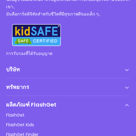
เขา。
มันคือการ์ดดิจิทัลสำหรับชีวิตที่มีสุขภาพดีของเด็ก ๆ。
การรับรองที่ได้รับอนุญาต
บริษัท
เงื่อนไขการให้บริการ
ทรัพยากร
ข้อตกลงสิทธิ์การใช้งานสำหรับผู้ใช้ปลายทาง
ศูนย์ช่วยเหลือ
นโยบาย DMCA
ผลิตภัณฑ์ FlashGet
วิธี
นโยบายความเป็นส่วนตัว
FlashGet
บล็อก
FlashGet Kids
นโยบายการโฆษณา
ความปลอดภัยของเด็กออนไลน์
FlashGet Finder