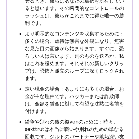
せるとき、彼らはあなたの選択を所有してい
ると思います。その瞬間的なコントロールの
ラッシュは、彼らがこれまでに得た唯一の勝
利です。
より明示的なコンテンツを収集するために：
多くの場合、虐待は無害な外観になり、無害
な見た目の画像から始まります。すぐに、恐
ろしい人は言います、別のものを送るか、私
はこれを緩めます。それぞれの新しいクリッ
プは、恐怖と孤立のループに深くロックされ
ます。
速い現金の場合：あまりにも多くの場合、お
金が主な理由です。ハッカーまたは詐欺師
は、金額を賃金に対して有望な沈黙に名前を
付けます。
紛争や別れの後の復venのために：時々、
sexttrutは本当に戦いや別れのための単なる
回収です。ジルトのパートナーや嫉妬深い友