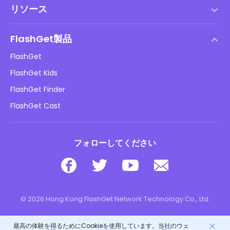
リソース
エンドユーザーライセンス契約
ヘルプセンター
DMCAポリシー
FlashGet製品
やり方
プライバシーポリシー
FlashGet
ブログ
FlashGet Kids
広告ポリシー
子供のオンラインの安全性
FlashGet Finder
私の情報を販売しないでください
ダウンロード
FlashGet Cast
フォローしてください
© 2026 Hong Kong FlashGet Network Technology Co., Ltd.
最高の体験を得るためにCookieを使用しています。当社のウェ