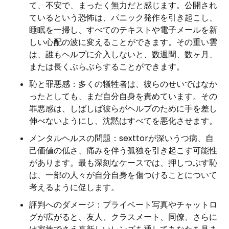
て、不安で、まったく無力だと感じます。公開され
ているという恐怖は、パニック発作を引き起こし、
睡眠を一掃し、すべてのテキストや電子メールを新
しい心配の波に変えることができます。その重い雲
は、誰もヘルプに介入しないと、数週間、数ヶ月、
または長くぶらぶらすることができます。
恥と罪悪感：多くの犠牲者は、彼らのせいではなか
ったとしても、まだ自分自身を責めています。その
罪悪感は、しばしば彼らがヘルプのために手を差し
伸べないようにし、沈黙はすべてを悪化させます。
メンタルヘルスの問題：sexttorが深いうつ病、自
己価値の低さ、痛みを伴う孤独を引き起こす可能性
があります。最も深刻なケースでは、押しつぶす恥
は、一部の人々が自分自身を傷つけることについて
考えるように促します。
評判へのダメージ：プライベート写真やチャットロ
グが広がると、友人、クラスメート、同僚、さらに