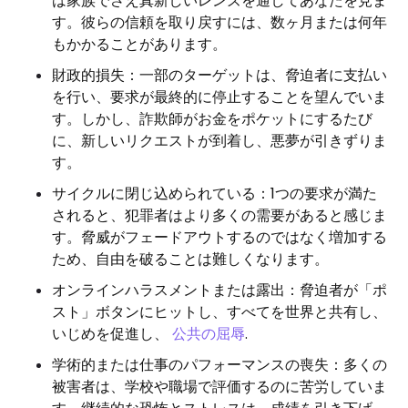
は家族でさえ真新しいレンズを通してあなたを見ま
す。彼らの信頼を取り戻すには、数ヶ月または何年
もかかることがあります。
財政的損失：一部のターゲットは、脅迫者に支払い
を行い、要求が最終的に停止することを望んでいま
す。しかし、詐欺師がお金をポケットにするたび
に、新しいリクエストが到着し、悪夢が引きずりま
す。
サイクルに閉じ込められている：1つの要求が満た
されると、犯罪者はより多くの需要があると感じま
す。脅威がフェードアウトするのではなく増加する
ため、自由を破ることは難しくなります。
オンラインハラスメントまたは露出：脅迫者が「ポ
スト」ボタンにヒットし、すべてを世界と共有し、
いじめを促進し、
公共の屈辱
.
学術的または仕事のパフォーマンスの喪失：多くの
被害者は、学校や職場で評価するのに苦労していま