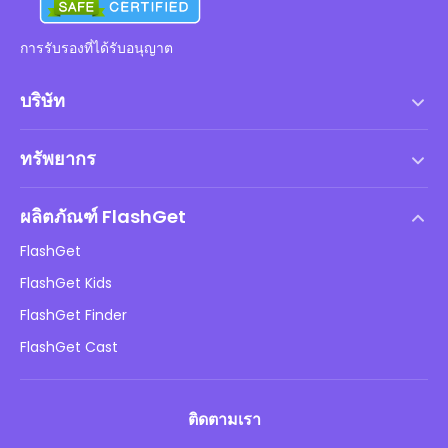
การรับรองที่ได้รับอนุญาต
บริษัท
เงื่อนไขการให้บริการ
ทรัพยากร
ข้อตกลงสิทธิ์การใช้งานสำหรับผู้ใช้ปลายทาง
ศูนย์ช่วยเหลือ
นโยบาย DMCA
ผลิตภัณฑ์ FlashGet
วิธี
นโยบายความเป็นส่วนตัว
FlashGet
บล็อก
FlashGet Kids
นโยบายการโฆษณา
ความปลอดภัยของเด็กออนไลน์
FlashGet Finder
อย่าขายข้อมูลของฉัน
ดาวน์โหลด
FlashGet Cast
ติดตามเรา