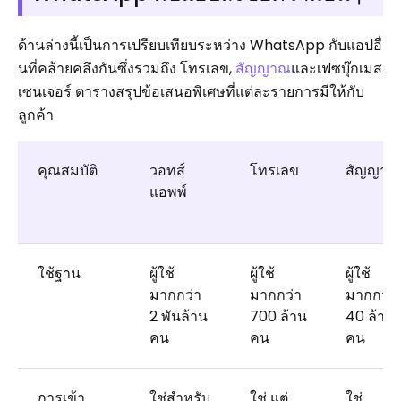
ด้านล่างนี้เป็นการเปรียบเทียบระหว่าง WhatsApp กับแอปอื่
นที่คล้ายคลึงกันซึ่งรวมถึง โทรเลข,
สัญญาณ
และเฟซบุ๊กเมส
เซนเจอร์ ตารางสรุปข้อเสนอพิเศษที่แต่ละรายการมีให้กับ
ลูกค้า
คุณสมบัติ
วอทส์
โทรเลข
สัญญาณ
แอพพ์
ใช้ฐาน
ผู้ใช้
ผู้ใช้
ผู้ใช้
มากกว่า
มากกว่า
มากกว่า
2 พันล้าน
700 ล้าน
40 ล้าน
คน
คน
คน
การเข้า
ใช่สำหรับ
ใช่ แต่
ใช่