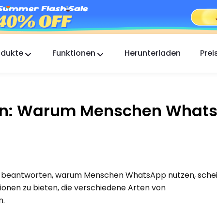
odukte
Funktionen
Herunterladen
Prei
FlashGet Kids
Eine fürsorgliche App zur elterlichen Kontrolle für
alle.
tern: Warum Menschen What
FlashGet Finder
Die Diebstahlsicherung Ihres Handys, unsere
Verantwortung.
zu beantworten, warum Menschen WhatsApp nutzen, schei
onen zu bieten, die verschiedene Arten von
n.