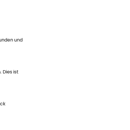
-
eunden und
 Dies ist
uck