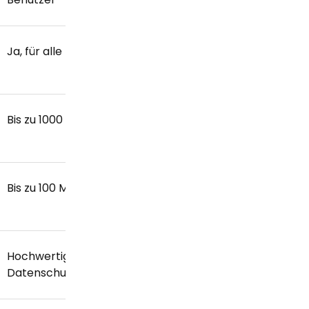
Ja, für alle Nachrichten
Nein, bietet aber einig
Verschlüsselungsfunkt
Bis zu 1000 Mitglieder
Bis zu 50 Mitglieder
Bis zu 100 MB
Bis zu 25 MB
Hochwertige Anrufe mit
Unterstützt große
Datenschutzfunktionen
Gruppenanrufe