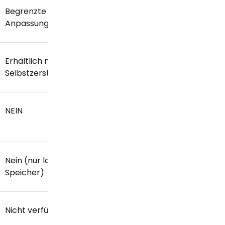
Begrenzte
Umfangreich mit
Anpassungsmöglichkeiten
Aufklebern und Spiele
Erhältlich mit
Nicht verfügbar
Selbstzerstörungstimer
NEIN
Ja
Nein (nur lokaler
Ja (cloudbasierter
Speicher)
Speicher)
Nicht verfügbar
Begrenzter Support