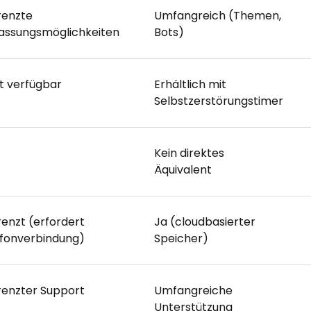
renzte
Umfangreich (Themen,
assungsmöglichkeiten
Bots)
t verfügbar
Erhältlich mit
Selbstzerstörungstimer
Kein direktes
Äquivalent
enzt (erfordert
Ja (cloudbasierter
efonverbindung)
Speicher)
renzter Support
Umfangreiche
Unterstützung