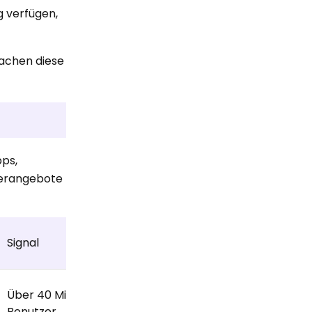
 verfügen,
machen diese
pps,
nderangebote
Signal
Facebook Messenger
Über 40 Millionen
Über 1,3 Milliarden Nutz
Benutzer