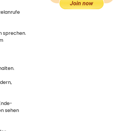
zelanrufe
n sprechen.
um
halten.
ldern,
Ende-
en sehen