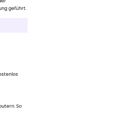
der
ung geführt.
ostenlos
putern. So