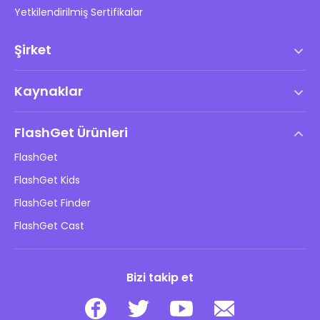
Yetkilendirilmiş Sertifikalar
Şirket
Hizmet Şartları
Kaynaklar
Son Kullanıcı Lisans Anlaşması
Yardım Merkezi
DMCA Politikası
FlashGet Ürünleri
Nasıl
Gizlilik Politikası
FlashGet
Blog
FlashGet Kids
Reklam Politikaları
Çocukların Çevrimiçi Güvenliği
FlashGet Finder
Bilgilerimi Satma
İndir
FlashGet Cast
Bizi takip et