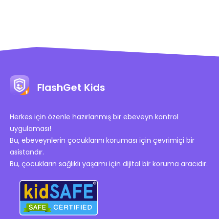
FlashGet Kids
Herkes için özenle hazırlanmış bir ebeveyn kontrol
uygulaması!
Bu, ebeveynlerin çocuklarını koruması için çevrimiçi bir
asistandır.
Bu, çocukların sağlıklı yaşamı için dijital bir koruma aracıdır.