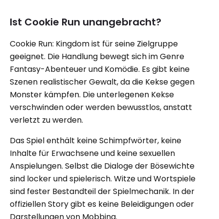
Ist Cookie Run unangebracht?
Cookie Run: Kingdom ist für seine Zielgruppe
geeignet. Die Handlung bewegt sich im Genre
Fantasy-Abenteuer und Komödie. Es gibt keine
Szenen realistischer Gewalt, da die Kekse gegen
Monster kämpfen. Die unterlegenen Kekse
verschwinden oder werden bewusstlos, anstatt
verletzt zu werden.
Das Spiel enthält keine Schimpfwörter, keine
Inhalte für Erwachsene und keine sexuellen
Anspielungen. Selbst die Dialoge der Bösewichte
sind locker und spielerisch. Witze und Wortspiele
sind fester Bestandteil der Spielmechanik. In der
offiziellen Story gibt es keine Beleidigungen oder
Darstellungen von Mobbing.