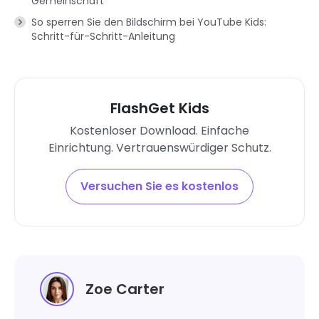
Gemeinschaft
So sperren Sie den Bildschirm bei YouTube Kids:
Schritt-für-Schritt-Anleitung
FlashGet Kids
Kostenloser Download. Einfache
Einrichtung. Vertrauenswürdiger Schutz.
Versuchen Sie es kostenlos
Zoe Carter