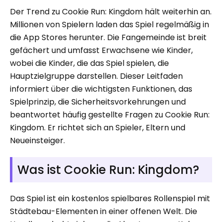
Der Trend zu Cookie Run: Kingdom hält weiterhin an.
Millionen von Spielern laden das Spiel regelmäßig in
die App Stores herunter. Die Fangemeinde ist breit
gefächert und umfasst Erwachsene wie Kinder,
wobei die Kinder, die das Spiel spielen, die
Hauptzielgruppe darstellen. Dieser Leitfaden
informiert über die wichtigsten Funktionen, das
Spielprinzip, die Sicherheitsvorkehrungen und
beantwortet häufig gestellte Fragen zu Cookie Run:
Kingdom. Er richtet sich an Spieler, Eltern und
Neueinsteiger.
Was ist Cookie Run: Kingdom?
Das Spiel ist ein kostenlos spielbares Rollenspiel mit
Städtebau-Elementen in einer offenen Welt. Die