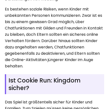
Es bestehen soziale Risiken, wenn Kinder mit
unbekannten Personen kommunizieren. Zwar ist es
bis zu einem gewissen Grad möglich, über
Chatfunktionen mit Gilden und Freunden in Kontakt
zu bleiben, doch Eltern sollten ein sicheres online
Verhalten fördern. Darüber hinaus sollten Kinder
dazu angehalten werden, Chatfunktionen
gegebenenfalls zu deaktivieren, und Eltern sollten
die Online-Aktivitäten jüngerer Kinder im Auge
behalten.
Ist Cookie Run: Kingdom
sicher?
Das Spiel ist größtenteils sicher für Kinder und
Familien. Zum Spielen müssen keine persönlichen