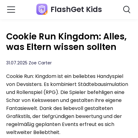
FlashGet Kids
Cookie Run Kingdom: Alles,
was Eltern wissen sollten
31.07.2025 Zoe Carter
Cookie Run: Kingdom ist ein beliebtes Handyspiel
von Devsisters. Es kombiniert Städtebausimulation
und Rollenspiel (RPG). Die Spieler befehligen eine
Schar von Kekswesen und gestalten ihre eigene
Fantasiewelt. Dank des liebevoll gestalteten
Grafikstils, der tiefgründigen bewertung und der
regelmäßig geplanten Events erfreut es sich
weltweiter Beliebtheit.