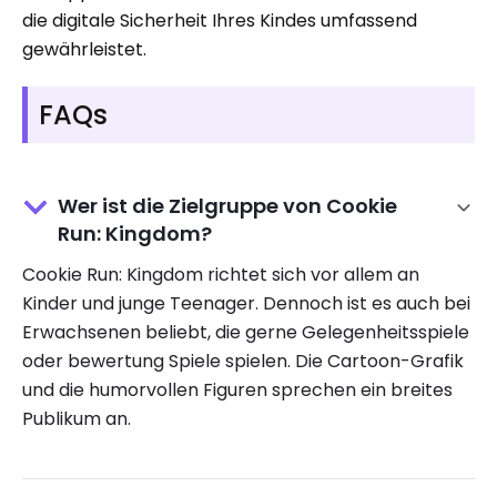
die digitale Sicherheit Ihres Kindes umfassend
gewährleistet.
FAQs
Wer ist die Zielgruppe von Cookie
Run: Kingdom?
Cookie Run: Kingdom richtet sich vor allem an
Kinder und junge Teenager. Dennoch ist es auch bei
Erwachsenen beliebt, die gerne Gelegenheitsspiele
oder bewertung Spiele spielen. Die Cartoon-Grafik
und die humorvollen Figuren sprechen ein breites
Publikum an.