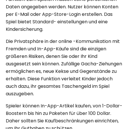
Daten angegeben werden. Nutzer können Konten
per E-Mail oder App-Store-Login erstellen. Das
Spiel bietet Standard- einstellungen und eine
Kindersicherung.
Die Privatsphäre in der online -Kommunikation mit
Fremden und In-App-Käufe sind die einzigen
größeren Risiken, denen Sie oder Ihr Kind
ausgesetzt sein können. Zufällige Gacha-Ziehungen
ermöglichen es, neue Kekse und Gegenstände zu
erhalten. Diese Funktion verleitet Kinder jedoch
auch dazu, ihr gesamtes Taschengeld im Spiel
auszugeben.
Spieler können In-App-Artikel kaufen, von 1-Dollar-
Boostern bis hin zu Paketen für über 100 Dollar.
Daher sollten Sie Kaufbeschränkungen einrichten,
um Ihr Guthaben zu schützen.