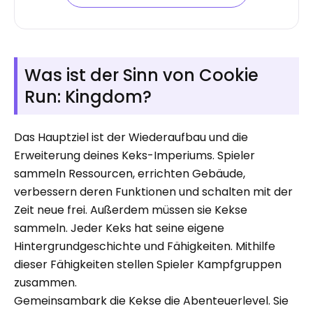
Was ist der Sinn von Cookie
Run: Kingdom?
Das Hauptziel ist der Wiederaufbau und die
Erweiterung deines Keks-Imperiums. Spieler
sammeln Ressourcen, errichten Gebäude,
verbessern deren Funktionen und schalten mit der
Zeit neue frei. Außerdem müssen sie Kekse
sammeln. Jeder Keks hat seine eigene
Hintergrundgeschichte und Fähigkeiten. Mithilfe
dieser Fähigkeiten stellen Spieler Kampfgruppen
zusammen.
Gemeinsambark die Kekse die Abenteuerlevel. Sie