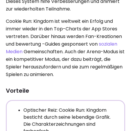
Dieses System hilfe Verbesserungen und animiert
zur wiederholten Teilnahme.
Cookie Run: Kingdom ist weltweit ein Erfolg und
immer wieder in den Top-Charts der App Stores
vertreten. Darüber hinaus werden Fan-Kreationen
und bewertung -Guides gesponsert von
sozialen
Medien
Gemeinschaften. Auch der Arena-Modus ist
ein kompetitiver Modus, der dazu beiträgt, die
Spieler herauszufordern und sie zum regelmäßigen
Spielen zu animieren.
Vorteile
Optischer Reiz: Cookie Run: Kingdom
besticht durch seine lebendige Grafik.
Die Charakterzeichnungen sind