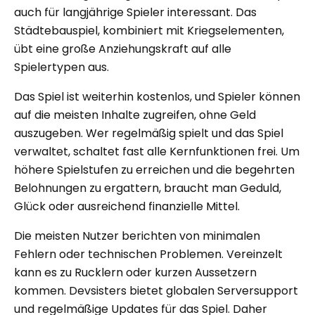
auch für langjährige Spieler interessant. Das
Städtebauspiel, kombiniert mit Kriegselementen,
übt eine große Anziehungskraft auf alle
Spielertypen aus.
Das Spiel ist weiterhin kostenlos, und Spieler können
auf die meisten Inhalte zugreifen, ohne Geld
auszugeben. Wer regelmäßig spielt und das Spiel
verwaltet, schaltet fast alle Kernfunktionen frei. Um
höhere Spielstufen zu erreichen und die begehrten
Belohnungen zu ergattern, braucht man Geduld,
Glück oder ausreichend finanzielle Mittel.
Die meisten Nutzer berichten von minimalen
Fehlern oder technischen Problemen. Vereinzelt
kann es zu Rucklern oder kurzen Aussetzern
kommen. Devsisters bietet globalen Serversupport
und regelmäßige Updates für das Spiel. Daher