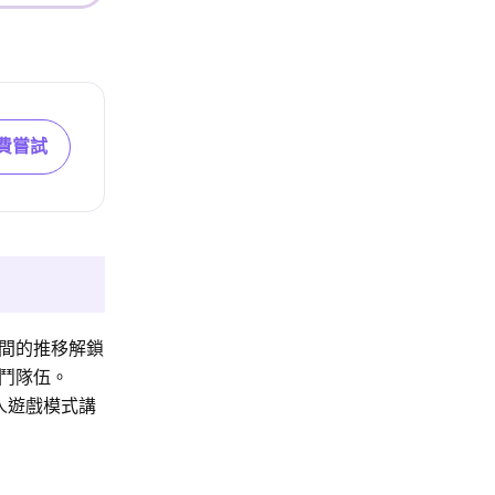
費嘗試
間的推移解鎖
鬥隊伍。
人遊戲模式講