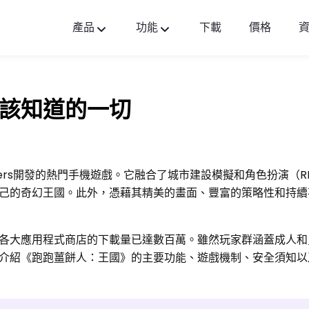
產品
功能
下載
價格
FlashGet Kids
貼心全面的家長控制應用。
該知道的一切
FlashGet Finder
您的手機防盜和安全是我們的責任。
Devsisters開發的熱門手機遊戲。它融合了城市建設模擬和角色扮演（
己的奇幻王國。此外，憑藉其精美的畫面、豐富的策略性和持續
各大應用程式商店的下載量已達數百萬。雖然玩家群涵蓋成人和
介紹《跑跑薑餅人：王國》的主要功能、遊戲機制、安全須知以