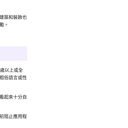
建築和裝飾也
勵。
9歲以上或全
粗俗語言或性
看起來十分自
前阻止應用程