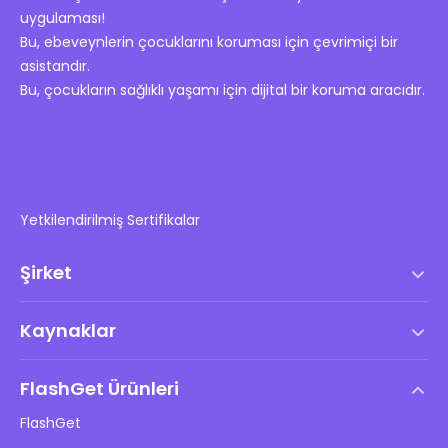
uygulaması!
Bu, ebeveynlerin çocuklarını koruması için çevrimiçi bir
asistandır.
Bu, çocukların sağlıklı yaşamı için dijital bir koruma aracıdır.
Yetkilendirilmiş Sertifikalar
Şirket
Hizmet Şartları
Kaynaklar
Son Kullanıcı Lisans Anlaşması
Yardım Merkezi
DMCA Politikası
FlashGet Ürünleri
Nasıl
Gizlilik Politikası
FlashGet
Blog