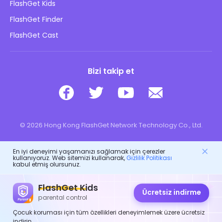
FlashGet Kids
Reklam Politikaları
Çocukların Çevrimiçi Güvenliği
FlashGet Finder
Bilgilerimi Satma
İndir
FlashGet Cast
Bizi takip et
© 2026 Hong Kong FlashGet Network Technology Co., Ltd.
En iyi deneyimi yaşamanızı sağlamak için çerezler
kullanıyoruz. Web sitemizi kullanarak,
Gizlilik Politikası
kabul etmiş olursunuz.
FlashGet Kids
Ücretsiz indirme
parental control
Çocuk koruması için tüm özellikleri deneyimlemek üzere ücretsiz
indirin.