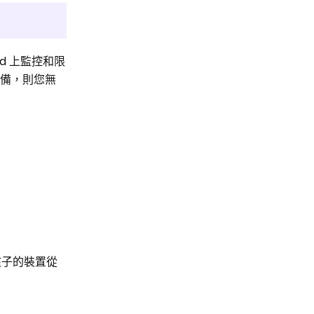
id 上監控和限
 設備，則您無
孩子的裝置從