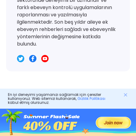
sektöründe deneyimli bir uzmandır ve
farklı ebeveyn kontrolü uygulamalarının
raporlanması ve yazılmasıyla
ilgilenmektedir. Son beş yıldır aileye ek
ebeveyn rehberleri sağladı ve ebeveynlik
yöntemlerinin değişmesine katkıda
bulundu.
En iyi deneyimi yaşamanızı sağlamak için çerezler
Ebeveyn Kontrolü
kullanıyoruz. Web sitemizi kullanarak,
Gizlilik Politikası
kabul etmiş olursunuz.
Köpek Man'ı Anlamak: Bir Ebeveynin Film Kılavuzu
Krom Ebeveyn Kontrolleri: Aileler için Kapsamlı Bir
Kılavuz