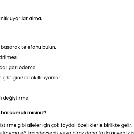
nlık uyarılar alma.
 basarak telefonu bulun.
rilmesi.
adar geri ödeme.
ktığınızda akıllı uyarılar .
zlı değiştirme.
 harcamalı mısınız?
ştirme gibi aileler için çok faydalı özelliklerle birlikte gelir
re koyma eğilimindeyseniz veya biraz daha fazla güvenlik i