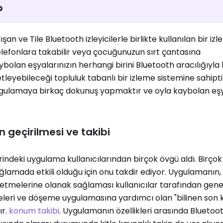
?
ışan ve Tile Bluetooth izleyicilerle birlikte kullanılan bir iz
elefonlara takabilir veya çocuğunuzun sırt çantasına
kaybolan eşyalarınızın herhangi birini Bluetooth aracılığıyla 
etleyebileceği topluluk tabanlı bir izleme sistemine sahipti
gulamaya birkaç dokunuş yapmaktır ve oyla kaybolan eşy
 geçirilmesi ve takibi
rindeki uygulama kullanıcılarından birçok övgü aldı. Birço
ağlamada etkili olduğu için onu takdir ediyor. Uygulamanın,
etmelerine olanak sağlaması kullanıcılar tarafından genell
geleri ve döşeme uygulamasına yardımcı olan "bilinen son
ır.
konum takibi
. Uygulamanın özellikleri arasında Bluetoot