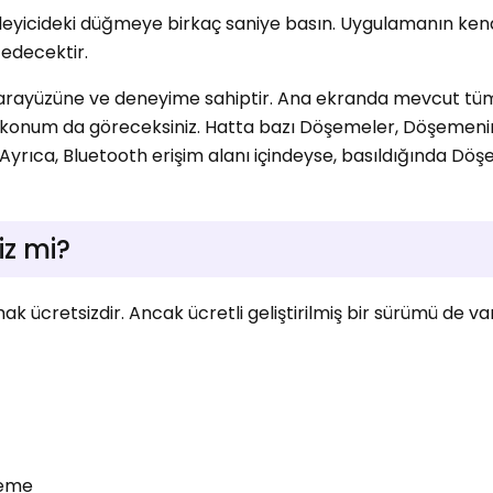
leyicideki düğmeye birkaç saniye basın. Uygulamanın kend
 edecektir.
ıcı arayüzüne ve deneyime sahiptir. Ana ekranda mevcut tü
e konum da göreceksiniz. Hatta bazı Döşemeler, Döşemenin
. Ayrıca, Bluetooth erişim alanı içindeyse, basıldığında Dö
iz mi?
 ücretsizdir. Ancak ücretli geliştirilmiş bir sürümü de var. 
leme