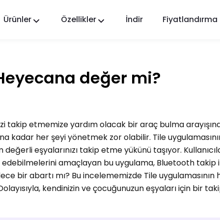
Ürünler
Özellikler
İndir
Fiyatlandırma
FlashGet Kids
Herkes için Şefkatli Bir Ebeveyn Kontrol
Uygulaması.
 Heyecana değer mi?
FlashGet Finder
Telefonunuzun hırsızlık önleme güvenliği, bizim
sorumluluğumuz.
i takip etmemize yardım olacak bir araç bulma arayışınday
a kadar her şeyi yönetmek zor olabilir. Tile uygulamasın
m değerli eşyalarınızı takip etme yükünü taşıyor. Kullanıcıla
p edebilmelerini amaçlayan bu uygulama, Bluetooth takip i
adece bir abartı mı? Bu incelememizde Tile uygulamasının
ayısıyla, kendinizin ve çocuğunuzun eşyaları için bir ta