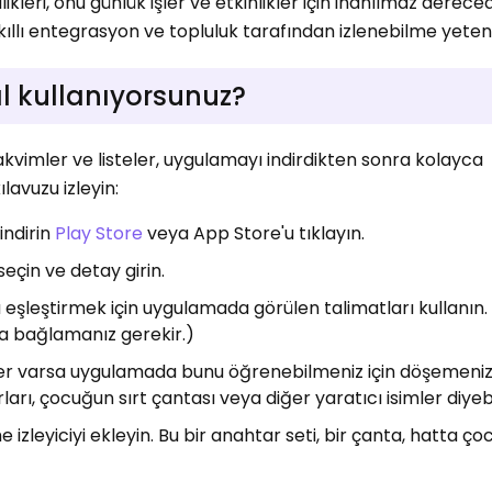
kleri, onu günlük işler ve etkinlikler için inanılmaz derece
 akıllı entegrasyon ve topluluk tarafından izlenebilme yeten
l kullanıyorsunuz?
akvimler ve listeler, uygulamayı indirdikten sonra kolayca
lavuzu izleyin:
indirin
Play Store
veya App Store'u tıklayın.
seçin ve detay girin.
 eşleştirmek için uygulamada görülen talimatları kullanın
a bağlamanız gerekir.)
r varsa uygulamada bunu öğrenebilmeniz için döşemeniz
rı, çocuğun sırt çantası veya diğer yaratıcı isimler diyebil
izleyiciyi ekleyin. Bu bir anahtar seti, bir çanta, hatta 