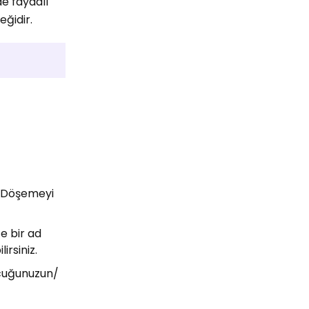
de faydalı
eğidir.
. Döşemeyi
e bir ad
irsiniz.
çocuğunuzun/