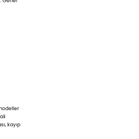
r. Genel
 modeller
ali
sı, kayıp
.