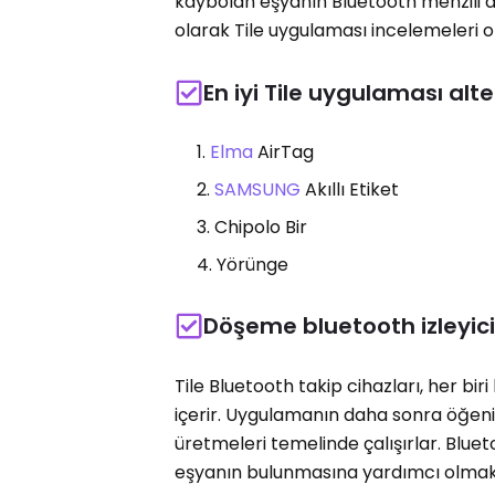
kaybolan eşyanın Bluetooth menzili d
olarak Tile uygulaması incelemeleri o
En iyi Tile uygulaması alte
Elma
AirTag
SAMSUNG
Akıllı Etiket
Chipolo Bir
Yörünge
Döşeme bluetooth izleyic
Tile Bluetooth takip cihazları, her bir
içerir. Uygulamanın daha sonra öğeni
üretmeleri temelinde çalışırlar. Blue
eşyanın bulunmasına yardımcı olmak iç