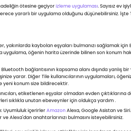
 sadeliğin ötesine geçiyor
izleme uygulaması
. Sayısız ev iş
rece yararlı bir uygulama olduğunu düşünebilirsiniz. İşte 
cker, yakınlarda kaybolan eşyaları bulmanızı sağlamak için 
sa uygulama, öğenin harita üzerinde bilinen son konum hak
yi Bluetooth bağlantısının kapsama alanı dışında yanlış bir
 işinize yarar. Diğer Tile kullanıcılarının uygulamaları, öğe
 yeni konum size bildirecektir.
lanıcıları, etiketlenen eşyalar olmadan evden çıktıklarına dai
eri sıklıkla unutan ebeveynler için oldukça yardım .
n: Uyumluluk içerirler
Amazon
Alexa, Google Asistan ve Siri.
 ve Alexa'dan anahtarlarınızı bulmasını isteyebilirsiniz.