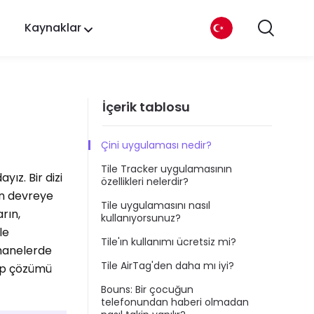
Kaynaklar
İçerik tablosu
Çini uygulaması nedir?
Tile Tracker uygulamasının
ız. Bir dizi
özellikleri nelerdir?
ın devreye
Tile uygulamasını nasıl
rın,
kullanıyorsunuz?
le
Tile'ın kullanımı ücretsiz mi?
 hanelerde
Tile AirTag'den daha mı iyi?
kip çözümü
Bouns: Bir çocuğun
telefonundan haberi olmadan