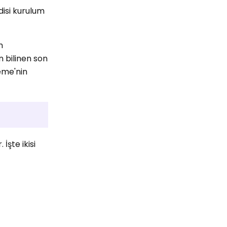
isi kurulum
m
 bilinen son
şeme'nin
İşte ikisi