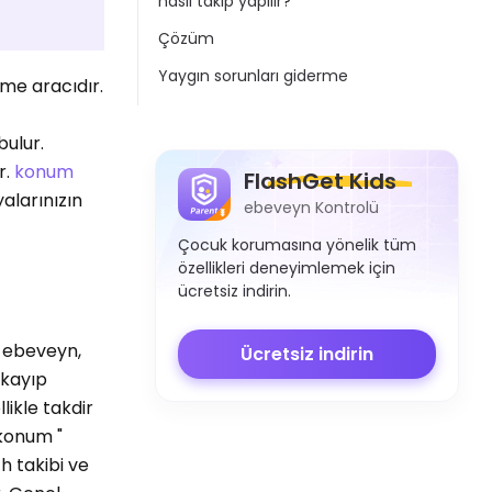
nasıl takip yapılır?
Çözüm
Yaygın sorunları giderme
leme aracıdır.
bulur.
r.
konum
FlashGet Kids
alarınızın
ebeveyn Kontrolü
Çocuk korumasına yönelik tüm
özellikleri deneyimlemek için
ücretsiz indirin.
k ebeveyn,
Ücretsiz indirin
 kayıp
ikle takdir
 konum "
h takibi ve