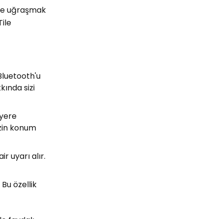
iyle uğraşmak
Tile
Bluetooth'u
kında sizi
 yere
nizin konum
r uyarı alır.
 Bu özellik