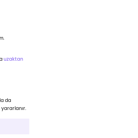
m.
ka
uzaktan
la da
yararlanır.