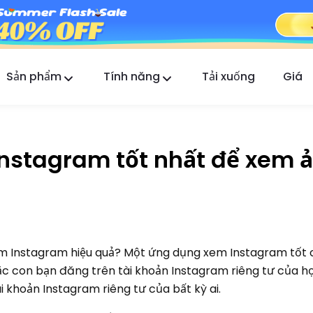
Sản phẩm
Tính năng
Tải xuống
Giá
FlashGet Kids
Ứng dụng kiểm soát của phụ huynh tận tâm cho
tất cả.
nstagram tốt nhất để xem 
FlashGet Finder
An toàn chống trộm của điện thoại bạn, trách
nhiệm của chúng tôi.
 Instagram hiệu quả? Một ứng dụng xem Instagram tốt c
 con bạn đăng trên tài khoản Instagram riêng tư của họ.
i khoản Instagram riêng tư của bất kỳ ai.