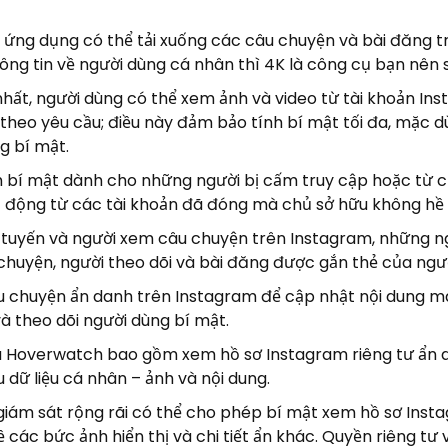
 ứng dụng có thể tải xuống các câu chuyện và bài đăng t
ng tin về người dùng cá nhân thì 4K là công cụ bạn nên 
nhất, người dùng có thể xem ảnh và video từ tài khoản In
theo yêu cầu; điều này đảm bảo tính bí mật tối đa, mặc d
g bí mật.
h bí mật dành cho những người bị cấm truy cập hoặc từ c
t động từ các tài khoản đã đóng mà chủ sở hữu không hề 
ực tuyến và người xem câu chuyện trên Instagram, những n
 chuyện, người theo dõi và bài đăng được gắn thẻ của ngư
âu chuyện ẩn danh trên Instagram để cập nhật nội dung 
à theo dõi người dùng bí mật.
a Hoverwatch bao gồm xem hồ sơ Instagram riêng tư ẩn 
 dữ liệu cá nhân – ảnh và nội dung.
giám sát rộng rãi có thể cho phép bí mật xem hồ sơ Inst
ề các bức ảnh hiển thị và chi tiết ẩn khác. Quyền riêng tư