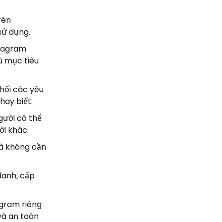
rên
sử dụng.
stagram
ù mục tiêu
hối các yêu
hay biết.
gười có thể
ời khác.
mà không cần
danh, cấp
agram riêng
 và an toàn