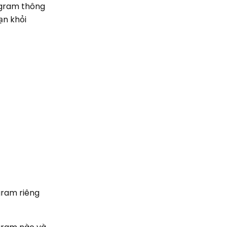
tagram thông
ạn khỏi
gram riêng