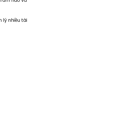
agram nào và
lý nhiều tài