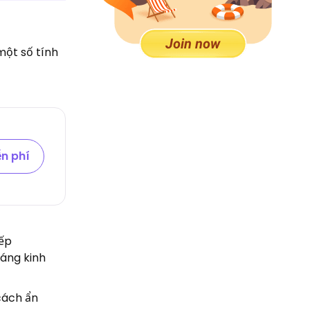
một số tính
n phí
iếp
đáng kinh
cách ẩn