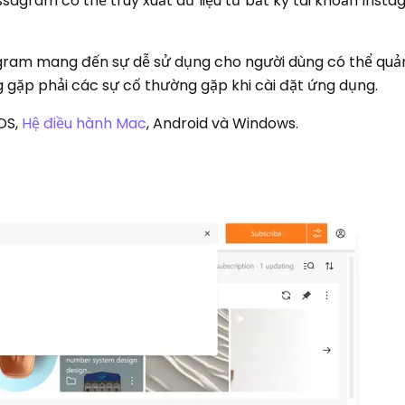
lassagram có thể truy xuất dữ liệu từ bất kỳ tài khoản Inst
agram mang đến sự dễ sử dụng cho người dùng có thể quản 
gặp phải các sự cố thường gặp khi cài đặt ứng dụng.
OS,
Hệ điều hành Mac
, Android và Windows.