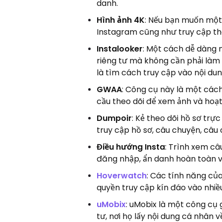
danh.
Hình ảnh 4K
: Nếu bạn muốn một
Instagram cũng như truy cập thô
Instalooker
: Một cách dễ dàng 
riêng tư mà không cần phải làm 
là tìm cách truy cập vào nội dun
GWAA
: Công cụ này là một các
cầu theo dõi để xem ảnh và hoạ
Dumpoir
: Kẻ theo dõi hồ sơ tr
truy cập hồ sơ, câu chuyện, câu
Điều hướng Insta
: Trình xem c
đăng nhập, ẩn danh hoàn toàn v
Hoverwatch
: Các tính năng củ
quyền truy cập kín đáo vào nhiều
uMobix
: uMobix là một công cụ 
tư, nơi họ lấy nội dung cá nhân v