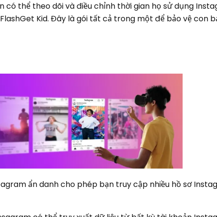
n có thể theo dõi và điều chỉnh thời gian họ sử dụng Ins
FlashGet Kid. Đây là gói tất cả trong một để bảo vệ con b
agram ẩn danh cho phép bạn truy cập nhiều hồ sơ Insta