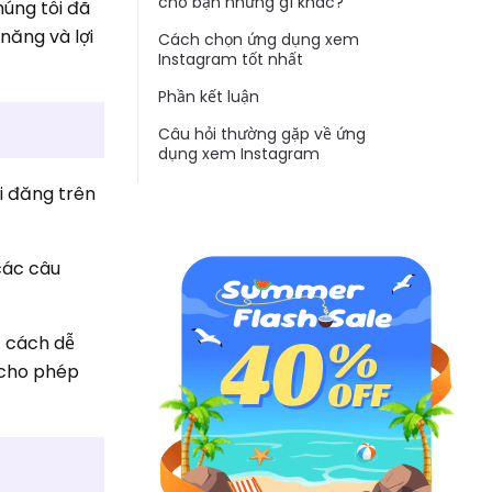
cho bạn những gì khác?
húng tôi đã
năng và lợi
Cách chọn ứng dụng xem
Instagram tốt nhất
Phần kết luận
Câu hỏi thường gặp về ứng
dụng xem Instagram
i đăng trên
các câu
t cách dễ
 cho phép