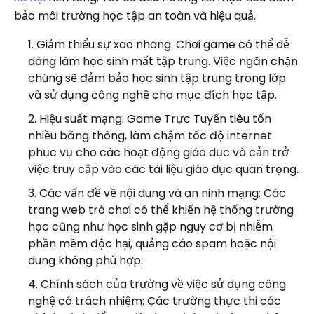
bảo môi trường học tập an toàn và hiệu quả.
Giảm thiểu sự xao nhãng: Chơi game có thể dễ
dàng làm học sinh mất tập trung. Việc ngăn chặn
chúng sẽ đảm bảo học sinh tập trung trong lớp
và sử dụng công nghệ cho mục đích học tập.
Hiệu suất mạng: Game Trực Tuyến tiêu tốn
nhiều băng thông, làm chậm tốc độ internet
phục vụ cho các hoạt động giáo dục và cản trở
việc truy cập vào các tài liệu giáo dục quan trọng.
Các vấn đề về nội dung và an ninh mạng: Các
trang web trò chơi có thể khiến hệ thống trường
học cũng như học sinh gặp nguy cơ bị nhiễm
phần mềm độc hại, quảng cáo spam hoặc nội
dung không phù hợp.
Chính sách của trường về việc sử dụng công
nghệ có trách nhiệm: Các trường thực thi các