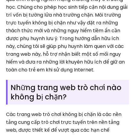
học. Chúng cho phép học sinh tiếp cận nội dung giải
trí vốn bị tường lửa nhà trường chặn. Môi trường
trực tuyến không bị chặn như vậy đặt ra những
thách thức mới và những nguy hiểm tiềm ẩn cần
được phụ huynh lưu ý. Trong hướng dẫn hữu ích
này, chúng tôi sẽ giúp phụ huynh làm quen với các
trang web này, hỗ trợ nhận biết một số mối nguy
hiểm và đưa ra những lời khuyên hữu ích để giữ an
toàn cho trẻ em khi sử dụng Internet.
Những trang web trò chơi nào
không bị chặn?
Các trang web trò chơi không bị chặn là các nền
tảng cung cấp trò chơi trực tuyến trên nền tảng
web, được thiết kế để vượt qua các hạn chế