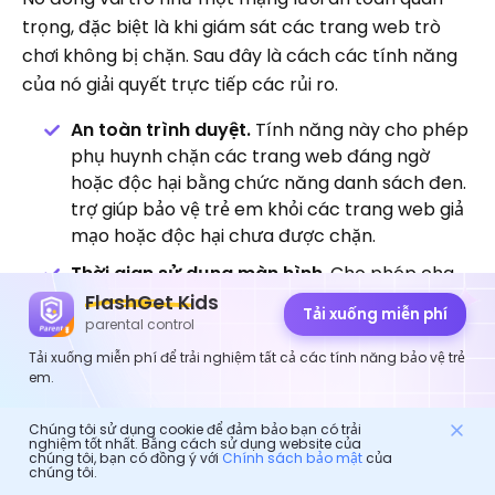
trọng, đặc biệt là khi giám sát các trang web trò
chơi không bị chặn. Sau đây là cách các tính năng
của nó giải quyết trực tiếp các rủi ro.
An toàn trình duyệt.
Tính năng này cho phép
phụ huynh chặn các trang web đáng ngờ
hoặc độc hại bằng chức năng danh sách đen.
trợ giúp bảo vệ trẻ em khỏi các trang web giả
mạo hoặc độc hại chưa được chặn.
Thời gian sử dụng màn hình
. Cho phép cha
mẹ thiết lập giới hạn số giờ con cái họ sử dụng
FlashGet Kids
Tải xuống miễn phí
thiết bị và chơi game mỗi ngày. Điều này nhằm
parental control
tránh việc tiếp xúc quá mức và nguy cơ
Tải xuống miễn phí để trải nghiệm tất cả các tính năng bảo vệ trẻ
nghiện.
em.
Phản Chiếu Màn Hình
. Cho phép phụ huynh
Chúng tôi sử dụng cookie để đảm bảo bạn có trải
xem màn hình thiết bị của con mình theo thời
nghiệm tốt nhất. Bằng cách sử dụng website của
chúng tôi, bạn có đồng ý với
Chính sách bảo mật
của
gian thực. Điều này cho phép họ đảm bảo
chúng tôi.