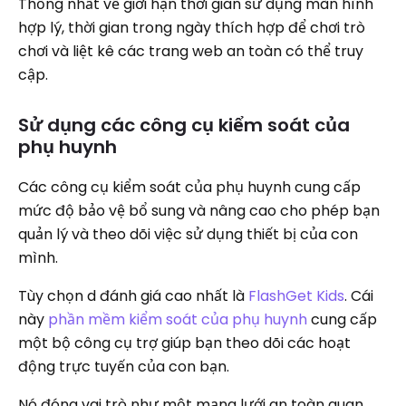
Thống nhất về giới hạn thời gian sử dụng màn hình
hợp lý, thời gian trong ngày thích hợp để chơi trò
chơi và liệt kê các trang web an toàn có thể truy
cập.
Sử dụng các công cụ kiểm soát của
phụ huynh
Các công cụ kiểm soát của phụ huynh cung cấp
mức độ bảo vệ bổ sung và nâng cao cho phép bạn
quản lý và theo dõi việc sử dụng thiết bị của con
mình.
Tùy chọn d đánh giá cao nhất là
FlashGet Kids
. Cái
này
phần mềm kiểm soát của phụ huynh
cung cấp
một bộ công cụ trợ giúp bạn theo dõi các hoạt
động trực tuyến của con bạn.
Nó đóng vai trò như một mạng lưới an toàn quan