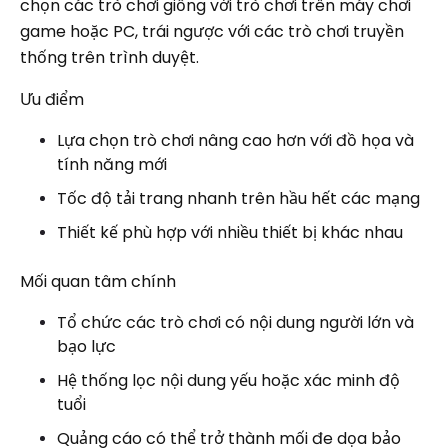
chọn các trò chơi giống với trò chơi trên máy chơi
game hoặc PC, trái ngược với các trò chơi truyền
thống trên trình duyệt.
Ưu điểm
Lựa chọn trò chơi nâng cao hơn với đồ họa và
tính năng mới
Tốc độ tải trang nhanh trên hầu hết các mạng
Thiết kế phù hợp với nhiều thiết bị khác nhau
Mối quan tâm chính
Tổ chức các trò chơi có nội dung người lớn và
bạo lực
Hệ thống lọc nội dung yếu hoặc xác minh độ
tuổi
Quảng cáo có thể trở thành mối đe dọa bảo