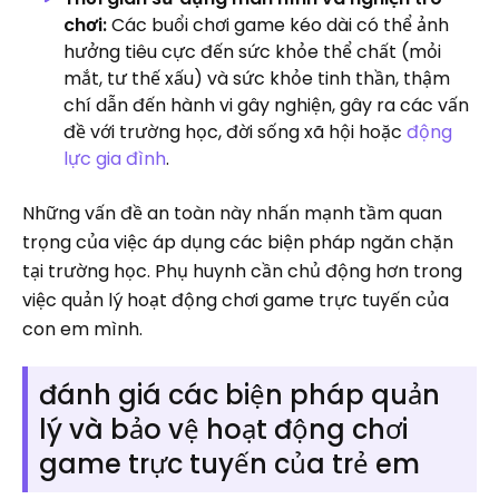
chơi:
Các buổi chơi game kéo dài có thể ảnh
hưởng tiêu cực đến sức khỏe thể chất (mỏi
mắt, tư thế xấu) và sức khỏe tinh thần, thậm
chí dẫn đến hành vi gây nghiện, gây ra các vấn
đề với trường học, đời sống xã hội hoặc
động
lực gia đình
.
Những vấn đề an toàn này nhấn mạnh tầm quan
trọng của việc áp dụng các biện pháp ngăn chặn
tại trường học. Phụ huynh cần chủ động hơn trong
việc quản lý hoạt động chơi game trực tuyến của
con em mình.
đánh giá các biện pháp quản
lý và bảo vệ hoạt động chơi
game trực tuyến của trẻ em