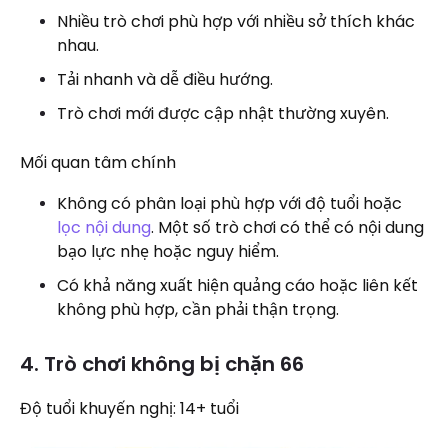
Nhiều trò chơi phù hợp với nhiều sở thích khác
nhau.
Tải nhanh và dễ điều hướng.
Trò chơi mới được cập nhật thường xuyên.
Mối quan tâm chính
Không có phân loại phù hợp với độ tuổi hoặc
lọc nội dung
. Một số trò chơi có thể có nội dung
bạo lực nhẹ hoặc nguy hiểm.
Có khả năng xuất hiện quảng cáo hoặc liên kết
không phù hợp, cần phải thận trọng.
4. Trò chơi không bị chặn 66
Độ tuổi khuyến nghị: 14+ tuổi