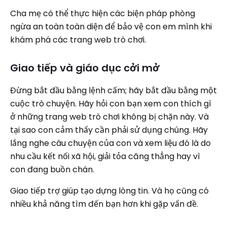
Cha mẹ có thể thực hiện các biện pháp phòng
ngừa an toàn toàn diện để bảo vệ con em mình khi
khám phá các trang web trò chơi.
Giao tiếp và giáo dục cởi mở
Đừng bắt đầu bằng lệnh cấm; hãy bắt đầu bằng một
cuộc trò chuyện. Hãy hỏi con bạn xem con thích gì
ở những trang web trò chơi không bị chặn này. Và
tại sao con cảm thấy cần phải sử dụng chúng. Hãy
lắng nghe câu chuyện của con và xem liệu đó là do
nhu cầu kết nối xã hội, giải tỏa căng thẳng hay vì
con đang buồn chán.
Giao tiếp trợ giúp tạo dựng lòng tin. Và họ cũng có
nhiều khả năng tìm đến bạn hơn khi gặp vấn đề.