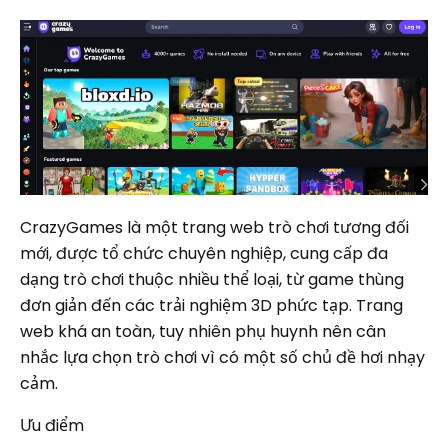
CrazyGames là một trang web trò chơi tương đối
mới, được tổ chức chuyên nghiệp, cung cấp đa
dạng trò chơi thuộc nhiều thể loại, từ game thùng
đơn giản đến các trải nghiệm 3D phức tạp. Trang
web khá an toàn, tuy nhiên phụ huynh nên cân
nhắc lựa chọn trò chơi vì có một số chủ đề hơi nhạy
cảm.
Ưu điểm