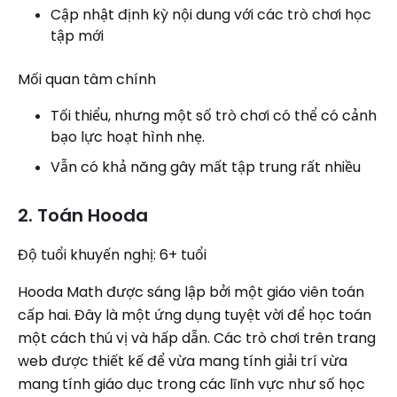
Cập nhật định kỳ nội dung với các trò chơi học
tập mới
Mối quan tâm chính
Tối thiểu, nhưng một số trò chơi có thể có cảnh
bạo lực hoạt hình nhẹ.
Vẫn có khả năng gây mất tập trung rất nhiều
2. Toán Hooda
Độ tuổi khuyến nghị: 6+ tuổi
Hooda Math được sáng lập bởi một giáo viên toán
cấp hai. Đây là một ứng dụng tuyệt vời để học toán
một cách thú vị và hấp dẫn. Các trò chơi trên trang
web được thiết kế để vừa mang tính giải trí vừa
mang tính giáo dục trong các lĩnh vực như số học