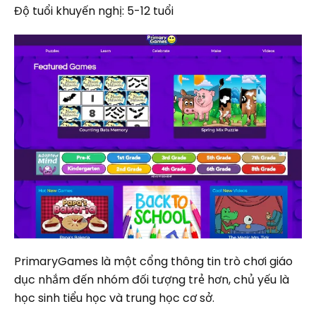
Độ tuổi khuyến nghị: 5-12 tuổi
PrimaryGames là một cổng thông tin trò chơi giáo
dục nhắm đến nhóm đối tượng trẻ hơn, chủ yếu là
học sinh tiểu học và trung học cơ sở.