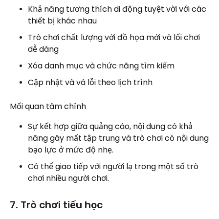
Khả năng tương thích di động tuyệt vời với các
thiết bị khác nhau
Trò chơi chất lượng với đồ họa mới và lối chơi
dễ dàng
Xóa danh mục và chức năng tìm kiếm
Cập nhật và vá lỗi theo lịch trình
Mối quan tâm chính
Sự kết hợp giữa quảng cáo, nội dung có khả
năng gây mất tập trung và trò chơi có nội dung
bạo lực ở mức độ nhẹ.
Có thể giao tiếp với người lạ trong một số trò
chơi nhiều người chơi.
7. Trò chơi tiểu học