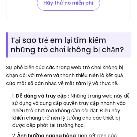
Hãy thử nó miễn phí
Tại sao trẻ em lại tìm kiếm
những trò chơi không bị chặn?
Sự phổ biến của các trang web trò chơi không bị
chặn đối với trẻ em và thanh thiếu niên là kết quả
của một số cân nhắc về mặt tâm lý và thực tế.
Dễ dàng và truy cập :
Những trang web này dễ
sử dụng và cung cấp quyền truy cập nhanh vào
nhiều trò chơi mà không cần cài đặt. Điều này
khiến chúng trở nên lý tưởng cho các thiết bị
được cấp phát tại trường học.
Ảnh hưởng ngang hàng
: Liên kết đến các