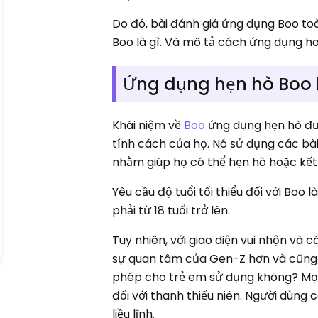
Do đó, bài đánh giá ứng dụng Boo t
Boo là gì. Và mô tả cách ứng dụng h
Ứng dụng hẹn hò Boo l
Khái niệm về
Boo
ứng dụng hẹn hò đư
tính cách của họ. Nó sử dụng các bà
nhằm giúp họ có thể hẹn hò hoặc kết
Yêu cầu độ tuổi tối thiểu đối với Bo
phải từ 18 tuổi trở lên.
Tuy nhiên, với giao diện vui nhộn và
sự quan tâm của Gen-Z hơn và cũng 
phép cho trẻ em sử dụng không? Mọi n
đối với thanh thiếu niên. Người dùng 
liều lĩnh.