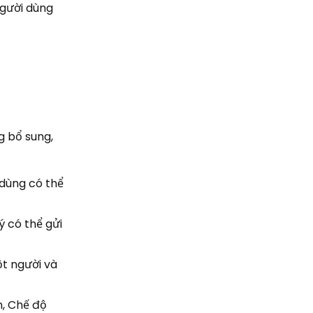
người dùng
g bổ sung,
 dùng có thể
ý có thể gửi
ột người và
n, Chế độ