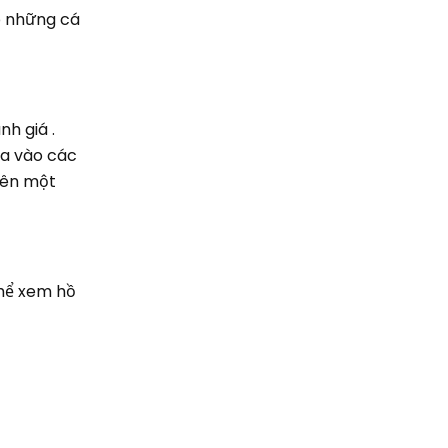
p những cá
h giá .
ia vào các
nên một
thể xem hồ