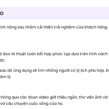
oo
ính năng sau nhằm cải thiện trải nghiệm của khách hàng
 Boo là thuật toán kết hợp phức tạp dựa trên tính cách
xác.
sau đó ứng dụng sẽ tìm những người có lý lịch phù hợp. 
tâm lý.
thông qua các đoạn video giới thiệu ngắn, thư viện ảnh và
rị và câu chuyện cuộc sống của họ.