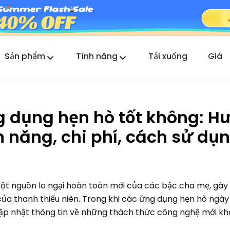
Sản phẩm
Tính năng
Tải xuống
Giá
FlashGet Kids
Ứng dụng kiểm soát của phụ huynh tận tâm cho
tất cả.
ng dụng hẹn hò tốt không: 
FlashGet Finder
h năng, chi phí, cách sử dụ
An toàn chống trộm của điện thoại bạn, trách
nhiệm của chúng tôi.
ột nguồn lo ngại hoàn toàn mới của các bậc cha mẹ, gây
t của thanh thiếu niên. Trong khi các ứng dụng hẹn hò ngày
cập nhật thông tin về những thách thức công nghệ mới k