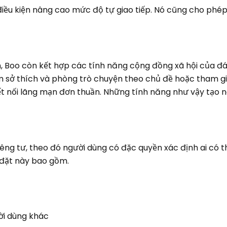
iều kiện nâng cao mức độ tự giao tiếp. Nó cũng cho phé
, Boo còn kết hợp các tính năng cộng đồng xã hội của đán
m sở thích và phòng trò chuyện theo chủ đề hoặc tham g
t nối lãng mạn đơn thuần. Những tính năng như vậy tạo 
iêng tư, theo đó người dùng có đặc quyền xác định ai có 
 đặt này bao gồm.
ời dùng khác