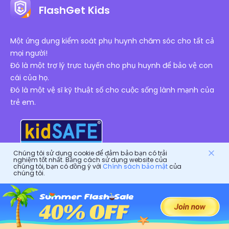
FlashGet Kids
Một ứng dụng kiểm soát phụ huynh chăm sóc cho tất cả
mọi người!
Đó là một trợ lý trực tuyến cho phụ huynh để bảo vệ con
cái của họ.
Đó là một vệ sĩ kỹ thuật số cho cuộc sống lành mạnh của
trẻ em.
Chúng tôi sử dụng cookie để đảm bảo bạn có trải
nghiệm tốt nhất. Bằng cách sử dụng website của
chúng tôi, bạn có đồng ý với
Chính sách bảo mật
của
Chứng Nhận Được Ủy Quyền
chúng tôi.
Công ty
Điều khoản dịch vụ
Tài nguyên