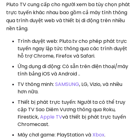
Pluto TV cung cấp cho người xem ba tùy chọn phát
trực tuyến khác nhau bao gồm cả máy tính thông
qua trình duyệt web và thiết bị di động trên nhiều
nền tảng.
Trình duyệt web: Pluto.tv cho phép phát trực
tuyến ngay lập tức thông qua các trình duyệt
hỗ trợ Chrome, Firefox và Safari.
Ứng dụng di động: Có sẵn trên điện thoại/máy
tính bảng iOS và Android ..
TV thông minh:
SAMSUNG
, LG, Vizio, và nhiều
hơn nữa.
Thiết bị phát trực tuyến: Người ta có thể truy
cập TV Sao Diêm Vương thông qua Roku,
Firestick,
Apple TV
và thiết bị phát trực tuyến
Chromecast.
Máy chơi game: PlayStation và
Xbox
.