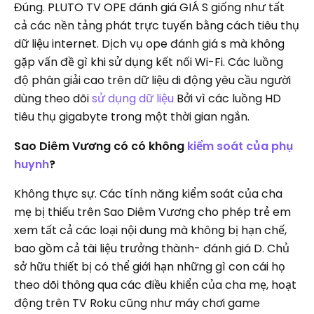
Đúng. PLUTO TV OPE đánh giá GIÁ S giống như tất
cả các nền tảng phát trực tuyến bằng cách tiêu thụ
dữ liệu internet. Dịch vụ ope đánh giá s mà không
gặp vấn đề gì khi sử dụng kết nối Wi-Fi. Các luồng
độ phân giải cao trên dữ liệu di động yêu cầu người
dùng theo dõi
sử dụng dữ liệu
Bởi vì các luồng HD
tiêu thụ gigabyte trong một thời gian ngắn.
Sao Diêm Vương có có không
kiểm soát của phụ
huynh
?
Không thực sự. Các tính năng kiểm soát của cha
mẹ bị thiếu trên Sao Diêm Vương cho phép trẻ em
xem tất cả các loại nội dung mà không bị hạn chế,
bao gồm cả tài liệu trưởng thành- đánh giá D. Chủ
sở hữu thiết bị có thể giới hạn những gì con cái họ
theo dõi thông qua các điều khiển của cha mẹ, hoạt
động trên TV Roku cũng như máy chơi game