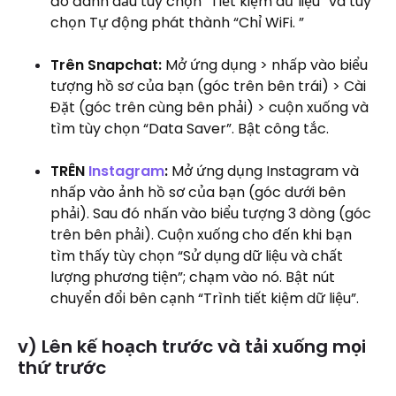
đó đánh dấu tùy chọn “Tiết kiệm dữ liệu” và tùy
chọn Tự động phát thành “Chỉ WiFi. ”
Trên Snapchat:
Mở ứng dụng > nhấp vào biểu
tượng hồ sơ của bạn (góc trên bên trái) > Cài
Đặt (góc trên cùng bên phải) > cuộn xuống và
tìm tùy chọn “Data Saver”. Bật công tắc.
TRÊN
Instagram
:
Mở ứng dụng Instagram và
nhấp vào ảnh hồ sơ của bạn (góc dưới bên
phải). Sau đó nhấn vào biểu tượng 3 dòng (góc
trên bên phải). Cuộn xuống cho đến khi bạn
tìm thấy tùy chọn “Sử dụng dữ liệu và chất
lượng phương tiện”; chạm vào nó. Bật nút
chuyển đổi bên cạnh “Trình tiết kiệm dữ liệu”.
v) Lên kế hoạch trước và tải xuống mọi
thứ trước