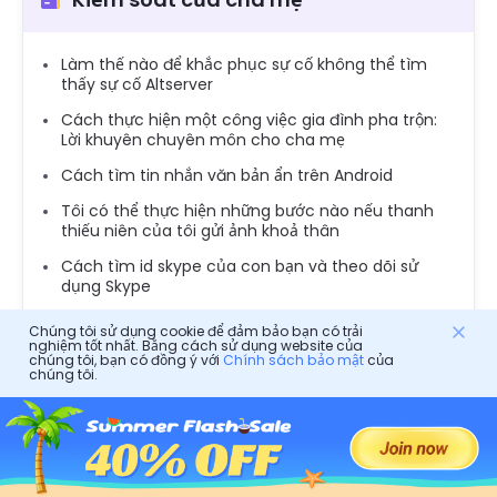
Làm thế nào để khắc phục sự cố không thể tìm
thấy sự cố Altserver
Cách thực hiện một công việc gia đình pha trộn:
Lời khuyên chuyên môn cho cha mẹ
Cách tìm tin nhắn văn bản ẩn trên Android
Tôi có thể thực hiện những bước nào nếu thanh
thiếu niên của tôi gửi ảnh khoả thân
Cách tìm id skype của con bạn và theo dõi sử
dụng Skype
Cách chuyển tiếp tin nhắn văn bản trên Android:
Chúng tôi sử dụng cookie để đảm bảo bạn có trải
Hướng dẫn từng bước
nghiệm tốt nhất. Bằng cách sử dụng website của
chúng tôi, bạn có đồng ý với
Chính sách bảo mật
của
Cách tạo các nhân vật cuộc sống của Gacha và
chúng tôi.
giữ cho trẻ em an toàn trực tuyến
Gmail Tạo: Cách tạo tài khoản Gmail cho con bạn
Trạng thái hoạt động của Tiktok: Cách sử dụng,
quản lý và khắc phục sự cố