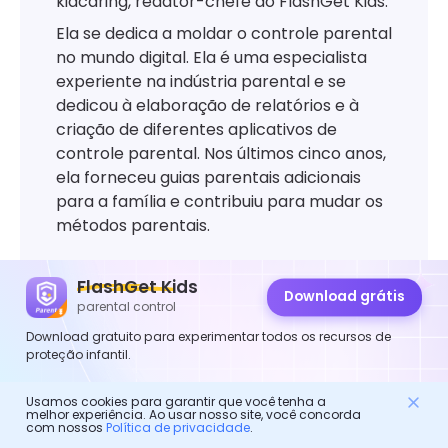
kidcaring, redator-chefe do FlashGet Kids.
Ela se dedica a moldar o controle parental
no mundo digital. Ela é uma especialista
experiente na indústria parental e se
dedicou à elaboração de relatórios e à
criação de diferentes aplicativos de
controle parental. Nos últimos cinco anos,
ela forneceu guias parentais adicionais
para a família e contribuiu para mudar os
métodos parentais.
FlashGet Kids
Download grátis
parental control
Download gratuito para experimentar todos os recursos de
proteção infantil.
Usamos cookies para garantir que você tenha a
Controle dos pais
melhor experiência. Ao usar nosso site, você concorda
com nossos
Política de privacidade
.