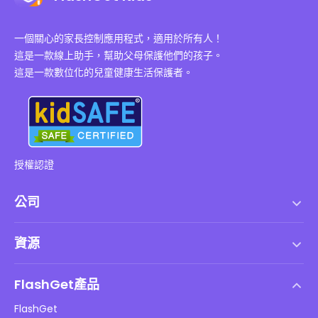
一個關心的家長控制應用程式，適用於所有人！
這是一款線上助手，幫助父母保護他們的孩子。
這是一款數位化的兒童健康生活保護者。
授權認證
公司
服務條款
資源
最終用戶許可協議
幫助中心
DMCA 政策
FlashGet產品
如何
隱私政策
FlashGet