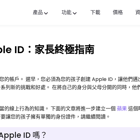
產品
功能
下載
價格
FlashGet Kids
貼心全面的家長控制應用。
le ID：家長終極指南
FlashGet Finder
您的手機防盜和安全是我們的責任。
的帳戶。 遲早，您必須為您的孩子創建 Apple ID，讓他們
一系列新的挑戰和好處。 在將自己的身分與父母分開的同時，他
當的線上行為的知識。 下面的文章將進一步建立一個
蘋果
這個
否要讓您的孩子擁有單獨的身份證件，請繼續閱讀。
ple ID 嗎？