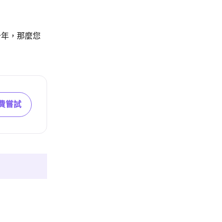
少年，那麼您
費嘗試