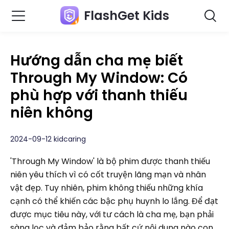
FlashGet Kids
Hướng dẫn cha mẹ biết
Through My Window: Có
phù hợp với thanh thiếu
niên không
2024-09-12 kidcaring
'Through My Window' là bộ phim được thanh thiếu
niên yêu thích vì có cốt truyện lãng mạn và nhân
vật đẹp. Tuy nhiên, phim không thiếu những khía
cạnh có thể khiến các bậc phụ huynh lo lắng. Để đạt
được mục tiêu này, với tư cách là cha mẹ, bạn phải
sàng lọc và đảm bảo rằng bất cứ nội dung nào con