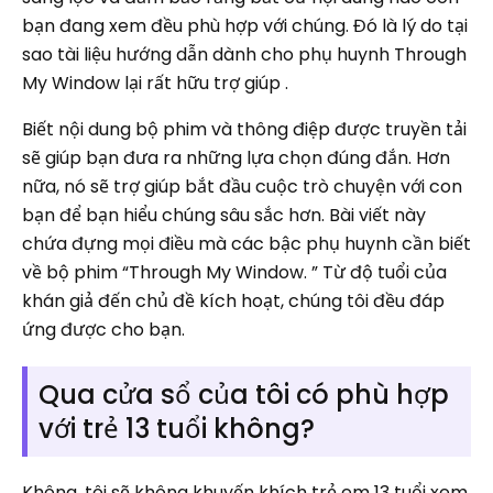
bạn đang xem đều phù hợp với chúng. Đó là lý do tại
sao tài liệu hướng dẫn dành cho phụ huynh Through
My Window lại rất hữu trợ giúp .
Biết nội dung bộ phim và thông điệp được truyền tải
sẽ giúp bạn đưa ra những lựa chọn đúng đắn. Hơn
nữa, nó sẽ trợ giúp bắt đầu cuộc trò chuyện với con
bạn để bạn hiểu chúng sâu sắc hơn. Bài viết này
chứa đựng mọi điều mà các bậc phụ huynh cần biết
về bộ phim “Through My Window. ” Từ độ tuổi của
khán giả đến chủ đề kích hoạt, chúng tôi đều đáp
ứng được cho bạn.
Qua cửa sổ của tôi có phù hợp
với trẻ 13 tuổi không?
Không, tôi sẽ không khuyến khích trẻ em 13 tuổi xem