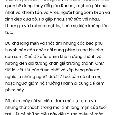
quan hệ đang thay đổi giữa Raquel, một cô gái nhút
nhát và khiêm tốn, và Ares, người hàng xóm bí ẩn và
xinh đẹp của cô. Họ gặp nhau, thử sức với nhau,
tham gia và trải qua một loạt các sự kiện không liên
tục.
Dù khá lãng mạn và thót tim nhưng các bậc phụ
huynh nên cân nhắc nội dung phim trước khi cho
con xem. Chủ đề của phim khá trưởng thành và
hướng đến đối tượng khán giả trưởng thành. Chữ
“R” là viết tắt của “Hạn chế” và xếp hạng này có
nghĩa là những người dưới 17 tuổi cần có cha mẹ
hoặc người giám hộ trưởng thành đi cùng để xem
phim này.
Bộ phim này nói về niềm đam mê, sự tự do và
những thử thách trong mối tình lãng mạn của tuổi
trẻ. Tất cả những điều này đều được miêu tả một