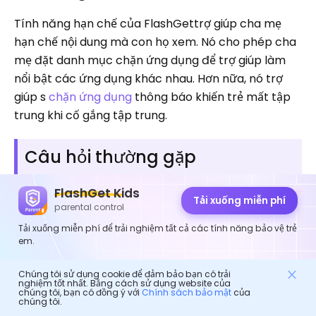
Tính năng hạn chế của FlashGettrợ giúp cha mẹ
hạn chế nội dung mà con họ xem. Nó cho phép cha
mẹ đặt danh mục chặn ứng dụng để trợ giúp làm
nổi bật các ứng dụng khác nhau. Hơn nữa, nó trợ
giúp s
chặn ứng dụng
thông báo khiến trẻ mất tập
trung khi cố gắng tập trung.
Câu hỏi thường gặp
FlashGet Kids
Tải xuống miễn phí
parental control
Điều gì xảy ra khi bạn gọi cho người
Tải xuống miễn phí để trải nghiệm tất cả các tính năng bảo vệ trẻ
đã chặn bạn trên iPhone?
em.
Khi bạn gọi cho ai đó đã chặn bạn trên thiết bị iOS
Chúng tôi sử dụng cookie để đảm bảo bạn có trải
nghiệm tốt nhất. Bằng cách sử dụng website của
của họ, nó sẽ chỉ đổ chuông một lần. Từ đó, cuộc
chúng tôi, bạn có đồng ý với
Chính sách bảo mật
của
chúng tôi.
gọi sẽ được chuyển hướng sang hộp thư thoại. Lưu ý