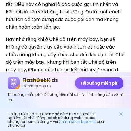
tắt. Điều này có nghĩa là các cuộc gọi, tin nhắn và
kết nối dữ liệu sẽ không hoạt động. Đó là một cách
hữu ích để tạm dừng các cuộc gọi đến mà không
chặn hoàn toàn liên lạc.
Hãy nhớ rằng khi ở Chế độ trên máy bay, bạn sẽ
không có quyền truy cập vào Internet hoặc các
chức năng không dây khác cho đến khi bạn tắt Chế
độ trên máy bay. Nhưng khi bạn tắt Chế độ trên
máy bay, iPhone của bạn sẽ kết nối lại với mạng di
động hoặc Wi-Fi và mọi cuộc gọi nhỡ hoặc tin nhắn
FlashGet Kids
Tải xuống miễn phí
sẽ được nhận.
parental control
Tải xuống miễn phí để trải nghiệm tất cả các tính năng bảo vệ trẻ
Làm cách nào để dừng cuộc
em.
gọi đến trên iPhone của tôi?
Chúng tôi sử dụng cookie để đảm bảo bạn có trải
nghiệm tốt nhất. Bằng cách sử dụng website của
chúng tôi, bạn có đồng ý với
Chính sách bảo mật
của
chúng tôi.
Ngoài các phương pháp chúng tôi đã thảo luận ở