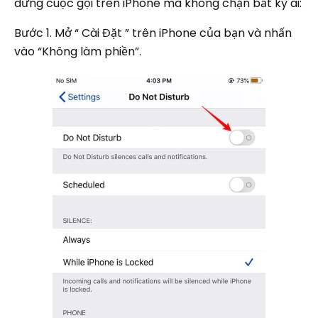
dừng cuộc gọi trên iPhone mà không chặn bất kỳ ai:
Bước 1. Mở “ Cài Đặt ” trên iPhone của bạn và nhấn
vào “Không làm phiền”.