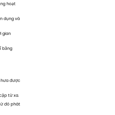
ang hoạt
ín dụng và
i gian
hỉ bằng
 chưa được
cập từ xa.
từ đó phát