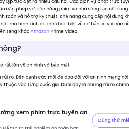
ay lập tức đặt ra nhiều câu hỏi. Các dịch vụ phát trực tu
uận cấp phép với các hãng phim và nhà sáng tạo nội dung. 
nh toán và hỗ trợ kỹ thuật. Khả năng cung cấp nội dung kh
 một mô hình kinh doanh khác biệt về cơ bản so với các n
nền tảng khác
Amazon
Prime Video.
không?
ro rất lớn về an ninh và bảo mật.
u rủi ro. Bên cạnh các mối đe dọa đối với an ninh mạng nó
 thuộc vào từng quốc gia. Dưới đây là những rủi ro chính
rường xem phim trực tuyến an
Dùng thử miễ
h
Để tạo ra trải nghiệm an toàn hơn.