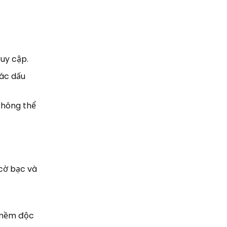
ruy cập.
các dấu
không thể
 cờ bạc và
n mềm độc