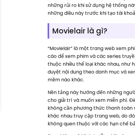
những rủi ro khi sử dụng hệ thống này
những điều này trước khi tạo tài kho
Movielair là gì?
“Movielair” là một trang web xem ph
cáo để xem phim và các series truyền
thuộc nhiều thể loại khác nhau, như h
duyệt nội dung theo danh mục và xem
mềm nào khác.
Nền tảng này hướng đến những người
cho giải trí và muốn xem miễn phí. 
không cần phương thức thanh toán và
khác nhau truy cập trang web, do đó
không quen thuộc với các hạn chế bả