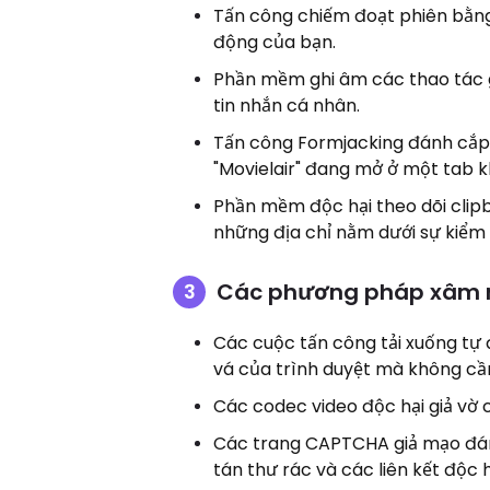
Tấn công chiếm đoạt phiên bằng
động của bạn.
Phần mềm ghi âm các thao tác g
tin nhắn cá nhân.
Tấn công Formjacking đánh cắp 
"Movielair" đang mở ở một tab k
Phần mềm độc hại theo dõi clipbo
những địa chỉ nằm dưới sự kiểm 
Các phương pháp xâm n
Các cuộc tấn công tải xuống tự
vá của trình duyệt mà không cần
Các codec video độc hại giả vờ 
Các trang CAPTCHA giả mạo đán
tán thư rác và các liên kết độc h