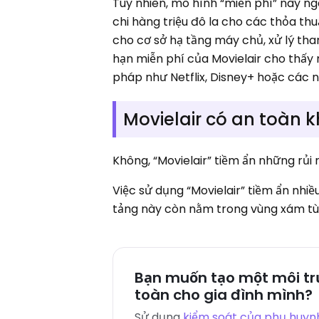
Tuy nhiên, mô hình “miễn phí” này ng
chi hàng triệu đô la cho các thỏa th
cho cơ sở hạ tầng máy chủ, xử lý tha
hạn miễn phí của Movielair cho thấy
pháp như Netflix, Disney+ hoặc các 
Movielair có an toàn 
Không, “Movielair” tiềm ẩn những rủi 
Việc sử dụng “Movielair” tiềm ẩn nhiề
tảng này còn nằm trong vùng xám tùy
Bạn muốn tạo một môi t
toàn cho gia đình mình?
Sử dụng
kiểm soát của phụ huyn