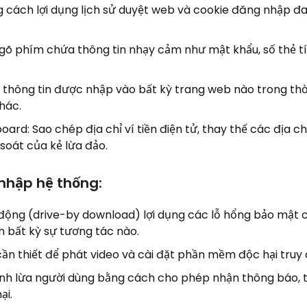
 cách lợi dụng lịch sử duyệt web và cookie đăng nhập đ
õ phím chứa thông tin nhạy cảm như mật khẩu, số thẻ t
thông tin được nhập vào bất kỳ trang web nào trong thờ
hác.
ard: Sao chép địa chỉ ví tiền điện tử, thay thế các địa c
soát của kẻ lừa đảo.
hập hệ thống:
 động (drive-by download) lợi dụng các lỗ hổng bảo mật
 bất kỳ sự tương tác nào.
cần thiết để phát video và cài đặt phần mềm độc hại truy 
h lừa người dùng bằng cách cho phép nhận thông báo, 
ại.