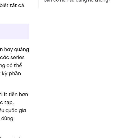
Bạn có nên sử dụng nó không?
biết tất cả
án hay quảng
 các series
ùng có thể
t kỳ phần
 ít tiền hơn
c tạp,
ều quốc gia
i dùng