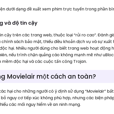
hiện dưới dạng đề xuất xem phim trực tuyến trong phần bìn
 và độ tin cậy
in cậy trên các trang web, thuộc loại “rủi ro cao”. Đánh gi
 chính sách bảo mật, thiếu điều khoản dịch vụ và sự xuất 
c hại. Nhiều người dùng cho biết trang web hoạt động h
hiên, nếu trình chặn quảng cáo không mạnh mẽ như uBlock
ần mềm độc hại và các cuộc tấn công Trojan.
g Movielair một cách an toàn?
ác hại cho những người có ý định sử dụng “Movielair” bất 
i bỏ nguy cơ tiếp xúc không phù hợp, nhưng các biện ph
hiểu các mối nguy hiểm về an ninh mạng.