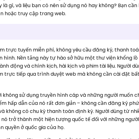
 là gì, và liệu bạn có nên sử dụng nó hay không? Bạn cần 
ản hoặc truy cập trang web.
im trực tuyến miễn phí, không yêu cầu đăng ký, thanh to
 hình. Nền tảng này tự hào sở hữu một thư viện khổng lồ
ành động và chính kịch, hài kịch và phim tài liệu. Người d
 trực tiếp qua trình duyệt web mà không cần cài đặt bấ
 không sử dụng truyền hình cáp và những người muốn chi
Điểm hấp dẫn của nó rất đơn giản – không cần đăng ký phứ
 không có chu kỳ thanh toán định kỳ. Người dùng từ nhi
 nó trở thành một hiện tượng quốc tế đối với những ngườ
n quyền ở quốc gia của họ.