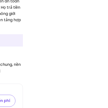
yến an toàn
Họ trả tiền
ông giới
ền tảng hợp
i chung, nền
:
n phí