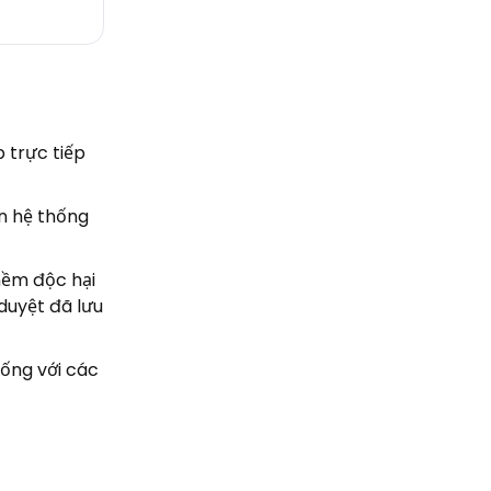
 trực tiếp
ên hệ thống
mềm độc hại
duyệt đã lưu
ống với các