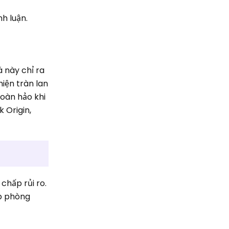
h luận.
á này chỉ ra
hiện tràn lan
oàn hảo khi
 Origin,
chấp rủi ro.
áp phòng