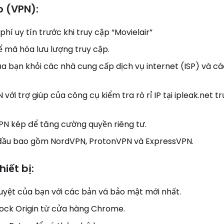
 (VPN):
hí uy tín trước khi truy cập “Movielair”
 mã hóa lưu lượng truy cập.
của bạn khỏi các nhà cung cấp dịch vụ internet (ISP) và c
ới trợ giúp của công cụ kiểm tra rò rỉ IP tại ipleak.net tr
PN kép để tăng cường quyền riêng tư.
 đầu bao gồm NordVPN, ProtonVPN và ExpressVPN.
iết bị:
yệt của bạn với các bản vá bảo mật mới nhất.
lock Origin từ cửa hàng Chrome.