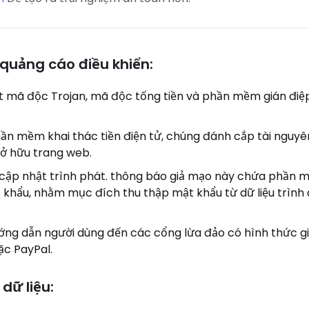
quảng cáo điều khiển:
t mã độc Trojan, mã độc tống tiền và phần mềm gián điệp
hần mềm khai thác tiền điện tử, chúng đánh cắp tài nguy
sở hữu trang web.
cập nhật trình phát. thông báo giả mạo này chứa phần 
 khẩu, nhằm mục đích thu thập mật khẩu từ dữ liệu trình 
ng dẫn người dùng đến các cổng lừa đảo có hình thức gi
ặc PayPal.
dữ liệu: