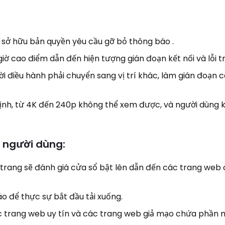
 sở hữu bản quyền yêu cầu gỡ bỏ thông báo .
iờ cao điểm dẫn đến hiện tượng gián đoạn kết nối và lỗi t
ời điều hành phải chuyển sang vị trí khác, làm gián đoạn 
định, từ 4K đến 240p không thể xem được, và người dùng 
m người dùng:
trang sẽ đánh giá cửa sổ bật lên dẫn đến các trang web
o để thực sự bắt đầu tải xuống.
ác trang web uy tín và các trang web giả mạo chứa phầ