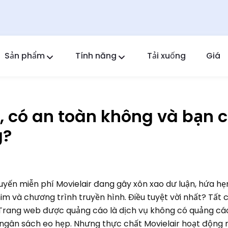
Sản phẩm
Tính năng
Tải xuống
Giá
FlashGet Kids
Ứng dụng kiểm soát của phụ huynh tận tâm cho
tất cả.
gì, có an toàn không và bạn 
FlashGet Finder
g?
An toàn chống trộm của điện thoại bạn, trách
nhiệm của chúng tôi.
yến miễn phí Movielair đang gây xôn xao dư luận, hứa h
im và chương trình truyền hình. Điều tuyệt vời nhất? Tất 
Trang web được quảng cáo là dịch vụ không có quảng cáo
 ngân sách eo hẹp. Nhưng thực chất Movielair hoạt động 