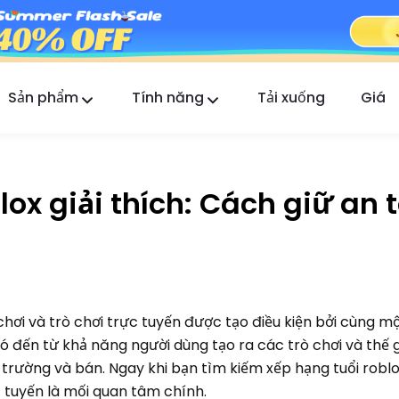
Sản phẩm
Tính năng
Tải xuống
Giá
FlashGet Kids
Ứng dụng kiểm soát của phụ huynh tận tâm cho
tất cả.
lox giải thích: Cách giữ an 
FlashGet Finder
An toàn chống trộm của điện thoại bạn, trách
nhiệm của chúng tôi.
chơi và trò chơi trực tuyến được tạo điều kiện bởi cùng m
ó đến từ khả năng người dùng tạo ra các trò chơi và thế g
trường và bán. Ngay khi bạn tìm kiếm xếp hạng tuổi robl
 tuyến là mối quan tâm chính.