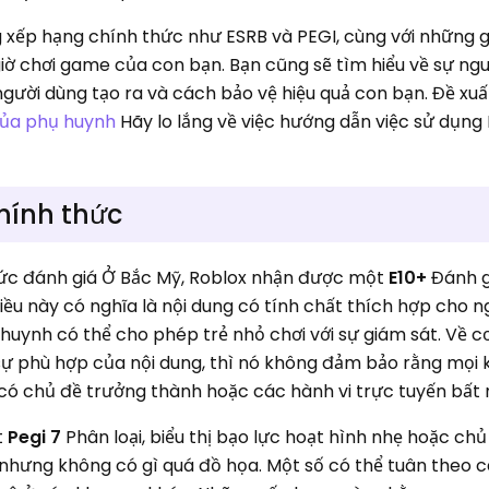
g xếp hạng chính thức như ESRB và PEGI, cùng với những 
giờ chơi game của con bạn. Bạn cũng sẽ tìm hiểu về sự ng
người dùng tạo ra và cách bảo vệ hiệu quả con bạn. Đề xu
của phụ huynh
Hãy lo lắng về việc hướng dẫn việc sử dụng 
chính thức
hức đánh giá Ở Bắc Mỹ, Roblox nhận được một
E10+
Đánh g
Điều này có nghĩa là nội dung có tính chất thích hợp cho n
ụ huynh có thể cho phép trẻ nhỏ chơi với sự giám sát. Về c
sự phù hợp của nội dung, thì nó không đảm bảo rằng mọi 
có chủ đề trưởng thành hoặc các hành vi trực tuyến bất 
t
Pegi 7
Phân loại, biểu thị bạo lực hoạt hình nhẹ hoặc chủ
 nhưng không có gì quá đồ họa. Một số có thể tuân theo 