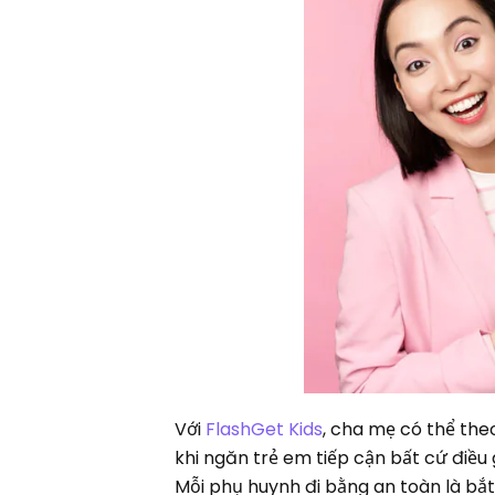
Với
FlashGet Kids
, cha mẹ có thể theo
khi ngăn trẻ em tiếp cận bất cứ điề
Mỗi phụ huynh đi bằng an toàn là b