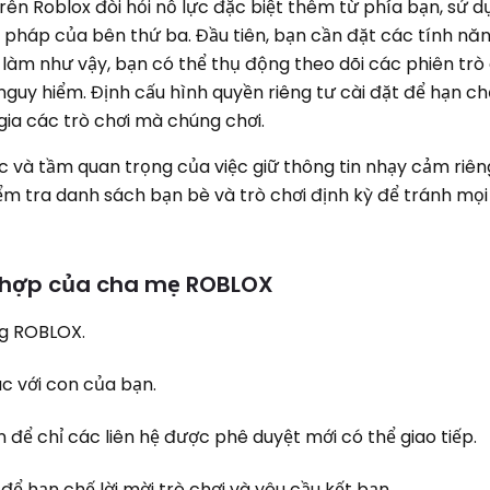
trên Roblox đòi hỏi nỗ lực đặc biệt thêm từ phía bạn, sử 
 pháp của bên thứ ba. Đầu tiên, bạn cần đặt các tính năn
làm như vậy, bạn có thể thụ động theo dõi các phiên trò
nguy hiểm. Định cấu hình quyền riêng tư cài đặt để hạn chế
gia các trò chơi mà chúng chơi.
c và tầm quan trọng của việc giữ thông tin nhạy cảm riên
Kiểm tra danh sách bạn bè và trò chơi định kỳ để tránh mọi
ch hợp của cha mẹ ROBLOX
ng ROBLOX.
c với con của bạn.
 để chỉ các liên hệ được phê duyệt mới có thể giao tiếp.
để hạn chế lời mời trò chơi và yêu cầu kết bạn.