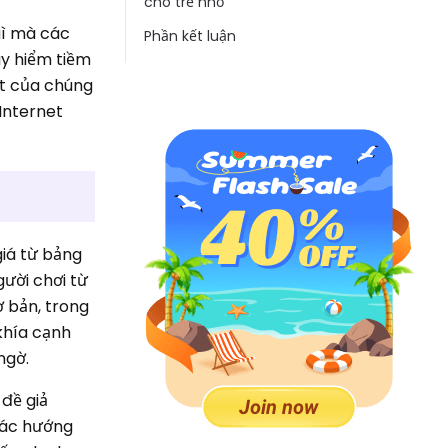
cho trẻ nhỏ
gì mà các
Phần kết luận
uy hiểm tiềm
ất của chúng
Internet
iá từ bảng
gười chơi từ
ơ bản, trong
khía cạnh
ngờ.
 đề giả
các hướng