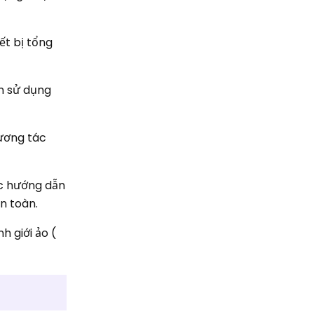
ết bị tổng
n sử dụng
tương tác
c hướng dẫn
n toàn.
h giới ảo (