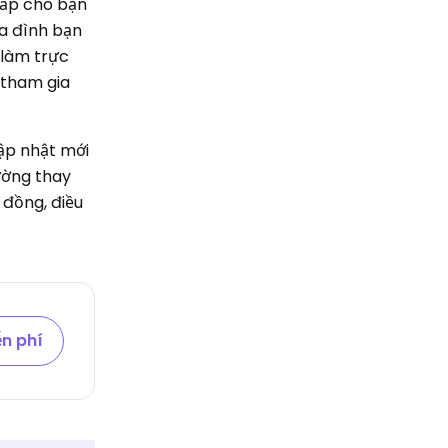
cấp cho bạn
ia đình bạn
 làm trực
 tham gia
cập nhật mới
ường thay
 đồng, điều
n phí