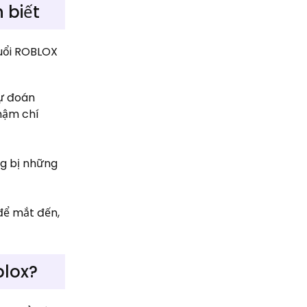
 biết
tuổi ROBLOX
dự đoán
hậm chí
ng bị những
để mắt đến,
blox?