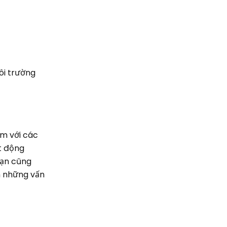
ôi trường
èm với các
t động
Bạn cũng
h những vấn