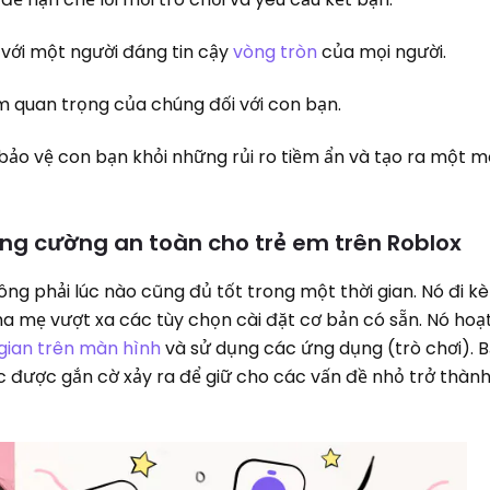
với một người đáng tin cậy
vòng tròn
của mọi người.
ầm quan trọng của chúng đối với con bạn.
 bảo vệ con bạn khỏi những rủi ro tiềm ẩn và tạo ra một m
ăng cường an toàn cho trẻ em trên Roblox
 phải lúc nào cũng đủ tốt trong một thời gian. Nó đi k
 mẹ vượt xa các tùy chọn cài đặt cơ bản có sẵn. Nó hoạ
 gian trên màn hình
và sử dụng các ứng dụng (trò chơi). 
 được gắn cờ xảy ra để giữ cho các vấn đề nhỏ trở thàn