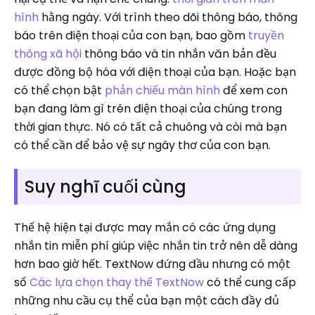
hình
hằng ngày. Với trình theo dõi thông báo, thông
báo trên điện thoại của con bạn, bao gồm
truyền
thông xã hội
thông báo và tin nhắn văn bản đều
được đồng bộ hóa với điện thoại của bạn. Hoặc bạn
có thể chọn bật
phản chiếu màn hình
để xem con
bạn đang làm gì trên điện thoại của chúng trong
thời gian thực. Nó có tất cả chuông và còi mà bạn
có thể cần để bảo vệ sự ngây thơ của con bạn.
Suy nghĩ cuối cùng
Thế hệ hiện tại được may mắn có các ứng dụng
nhắn tin miễn phí giúp việc nhắn tin trở nên dễ dàng
hơn bao giờ hết. TextNow đứng đầu nhưng có một
số
Các lựa chọn thay thế TextNow
có thể cung cấp
những nhu cầu cụ thể của bạn một cách đầy đủ