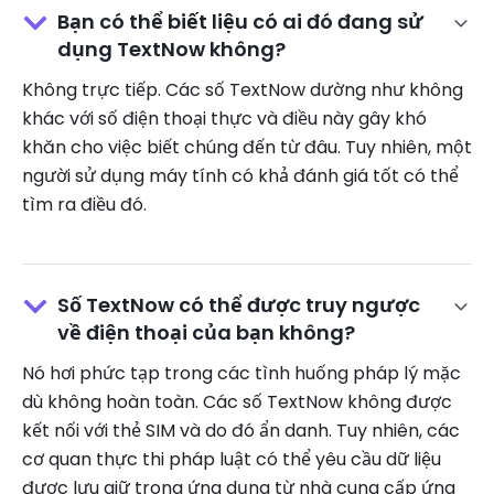
Bạn có thể biết liệu có ai đó đang sử
dụng TextNow không?
Không trực tiếp. Các số TextNow dường như không
khác với số điện thoại thực và điều này gây khó
khăn cho việc biết chúng đến từ đâu. Tuy nhiên, một
người sử dụng máy tính có khả đánh giá tốt có thể
tìm ra điều đó.
Số TextNow có thể được truy ngược
về điện thoại của bạn không?
Nó hơi phức tạp trong các tình huống pháp lý mặc
dù không hoàn toàn. Các số TextNow không được
kết nối với thẻ SIM và do đó ẩn danh. Tuy nhiên, các
cơ quan thực thi pháp luật có thể yêu cầu dữ liệu
được lưu giữ trong ứng dụng từ nhà cung cấp ứng