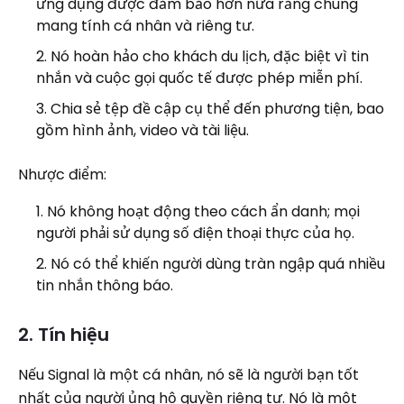
ứng dụng được đảm bảo hơn nữa rằng chúng
mang tính cá nhân và riêng tư.
Nó hoàn hảo cho khách du lịch, đặc biệt vì tin
nhắn và cuộc gọi quốc tế được phép miễn phí.
Chia sẻ tệp đề cập cụ thể đến phương tiện, bao
gồm hình ảnh, video và tài liệu.
Nhược điểm:
Nó không hoạt động theo cách ẩn danh; mọi
người phải sử dụng số điện thoại thực của họ.
Nó có thể khiến người dùng tràn ngập quá nhiều
tin nhắn thông báo.
2. Tín hiệu
Nếu Signal là một cá nhân, nó sẽ là người bạn tốt
nhất của người ủng hộ quyền riêng tư. Nó là một