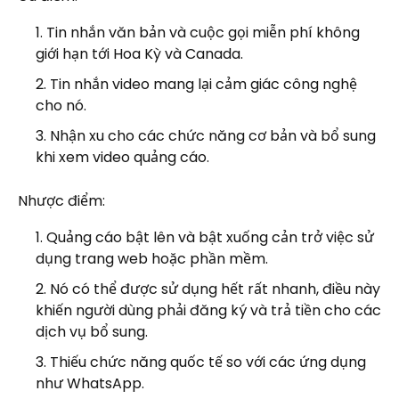
Tin nhắn văn bản và cuộc gọi miễn phí không
giới hạn tới Hoa Kỳ và Canada.
Tin nhắn video mang lại cảm giác công nghệ
cho nó.
Nhận xu cho các chức năng cơ bản và bổ sung
khi xem video quảng cáo.
Nhược điểm:
Quảng cáo bật lên và bật xuống cản trở việc sử
dụng trang web hoặc phần mềm.
Nó có thể được sử dụng hết rất nhanh, điều này
khiến người dùng phải đăng ký và trả tiền cho các
dịch vụ bổ sung.
Thiếu chức năng quốc tế so với các ứng dụng
như WhatsApp.