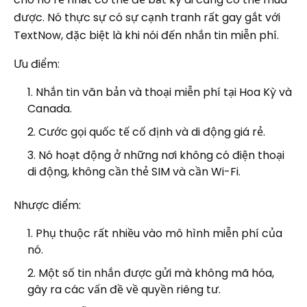
được. Nó thực sự có sự cạnh tranh rất gay gắt với
TextNow, đặc biệt là khi nói đến nhắn tin miễn phí.
Ưu điểm:
Nhắn tin văn bản và thoại miễn phí tại Hoa Kỳ và
Canada.
Cước gọi quốc tế cố định và di động giá rẻ.
Nó hoạt động ở những nơi không có điện thoại
di động, không cần thẻ SIM và cần Wi-Fi.
Nhược điểm:
Phụ thuộc rất nhiều vào mô hình miễn phí của
nó.
Một số tin nhắn được gửi mà không mã hóa,
gây ra các vấn đề về quyền riêng tư.