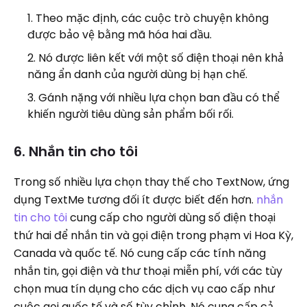
Theo mặc định, các cuộc trò chuyện không
được bảo vệ bằng mã hóa hai đầu.
Nó được liên kết với một số điện thoại nên khả
năng ẩn danh của người dùng bị hạn chế.
Gánh nặng với nhiều lựa chọn ban đầu có thể
khiến người tiêu dùng sản phẩm bối rối.
6. Nhắn tin cho tôi
Trong số nhiều lựa chọn thay thế cho TextNow, ứng
dụng TextMe tương đối ít được biết đến hơn.
nhắn
tin cho tôi
cung cấp cho người dùng số điện thoại
thứ hai để nhắn tin và gọi điện trong phạm vi Hoa Kỳ,
Canada và quốc tế. Nó cung cấp các tính năng
nhắn tin, gọi điện và thư thoại miễn phí, với các tùy
chọn mua tín dụng cho các dịch vụ cao cấp như
cuộc gọi quốc tế và số tùy chỉnh. Nó cung cấp cả