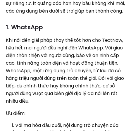
sự riêng tư, ít quảng cáo hơn hay bầu không khí mới,
các ứng dụng bên dưới sẽ trợ giúp bạn thành công.
1. WhatsApp
Khi nói đến giải pháp thay thế tốt hơn cho TextNow,
hầu hết mọi người đều nghĩ đến WhatsApp. Với giao
diện thân thiện với người dùng, bảo vệ an ninh cấp
cao, tính năng toàn diện và hoạt động thuận tiện,
WhatsApp, một ứng dụng trò chuyện, từ lâu đã có
hàng triệu người dùng trên toàn thế giới. Đối với giao
tiếp, dù chính thức hay không chính thức, cơ sở
người dùng vượt qua biên giới địa lý đã nói lên rất
nhiều điều.
Ưu điểm:
Với mã hóa đầu cuối, nội dung trò chuyện của