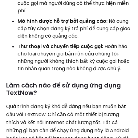
cuộc gọi mà người dùng có thể thực hiện miễn
phí.
Mô hình được hỗ trợ bởi quảng cáo:
Nó cung
cấp tùy chọn đăng ký trả phí để cung cấp giao
diện không có quảng cáo.
Thư thoại và chuyển tiếp cuộc gọi:
Hoàn hảo
cho loại chuyên gia bận rộn của chúng tôi,
những người không thích bất kỳ cuộc gọi hoặc
tin nhắn quan trọng nào không được chú ý.
Làm cách nào để sử dụng ứng dụng
TextNow?
Quá trình đăng ký khá dễ dàng nếu bạn muốn bắt
đầu với TextNow. Chỉ cần có một thiết bị tương
thích và kết nối internet chất lượng tốt. Tất cả
những gì bạn cần để chạy ứng dụng này là Android