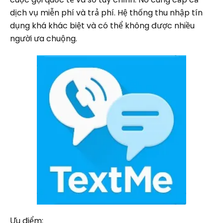
dịch vụ miễn phí và trả phí. Hệ thống thu nhập tín
dụng khá khác biệt và có thể không được nhiều
người ưa chuộng.
Ưu điểm: