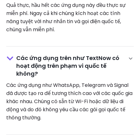
Quả thực, hầu hết các ứng dụng này đều thực sự
miễn phí. Ngay cả khi chúng kích hoạt các tính
năng tuyệt vời như nhắn tin và gọi điện quốc tế,
chúng vẫn miễn phí.
Các ứng dụng trên như TextNow có
hoạt động trên phạm vi quốc tế
không?
Các ứng dụng như WhatsApp, Telegram và Signal
đã được tạo ra để tương thích cao với các quốc gia
khác nhau. Chúng có sẵn từ Wi-Fi hoặc dữ liệu di
động và do đó không yêu cầu các gói gọi quốc tế
thông thường.