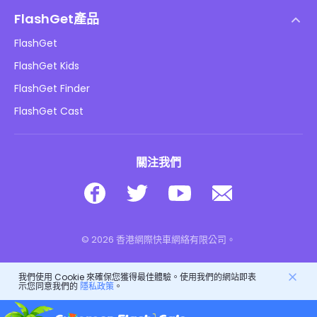
幫助中心
DMCA 政策
FlashGet產品
如何
隱私政策
FlashGet
部落格
FlashGet Kids
廣告政策
兒童在線安全
FlashGet Finder
不要出售我的資訊
下載
FlashGet Cast
關注我們
© 2026 香港網際快車網絡有限公司。
我們使用 Cookie 來確保您獲得最佳體驗。使用我們的網站即表
示您同意我們的
隱私政策
。