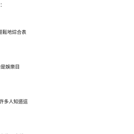
：
輕鬆地綜合表
的是娛樂目
許多人知道這