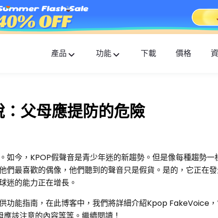
產品
功能
下載
價格
FlashGet Kids
貼心全面的家長控制應用。
解釋說：父母應提防的危險
FlashGet Finder
您的手機防盜和安全是我們的責任。
。如今，KPOP假聲音是青少年迷的新趨勢。但是像每種趨勢一
他們最喜歡的偶像，他們聽到的聲音只是假貨。是的，它正在發
球迷的能力正在增長。
能指南，在此博客中，我們將詳細介紹Kpop FakeVoice
s，父母應該注意的內容等等。繼續閱讀！