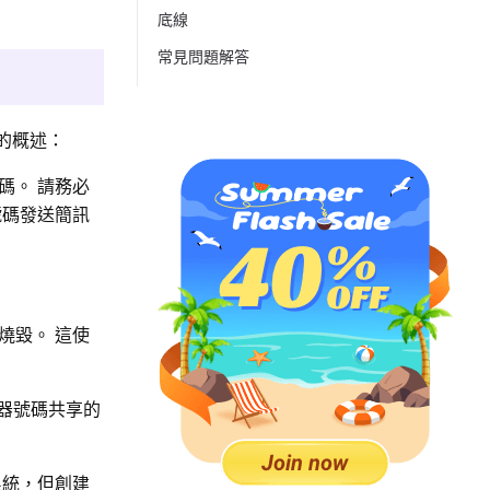
底線
常見問題解答
理的概述：
碼。 請務必
號碼發送簡訊
燒毀。 這使
燒器號碼共享的
系統，但創建