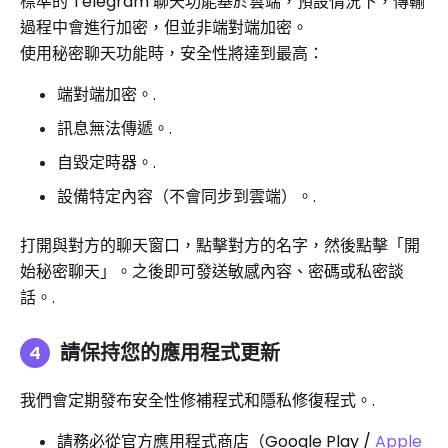
標準的 Telegram 聊天功能基於雲端，預設情況下，傳輸
過程中會進行加密，但並非端對端加密。
使用秘密聊天功能時，安全性將達到最高：
端對端加密。.
訊息無法傳遞。.
自毀定時器。.
設備特定內容（不會同步到雲端）。.
打開與對方的聊天窗口，點擊對方的名字，然後點擊「開
始秘密聊天」。之後即可發送敏感內容、密碼或私密談
話。.
請保持您的應用程式更新
我們會定期發布安全性修補程式和隱私修復程式。.
請務必從官方應用程式商店（Google Play /
Apple