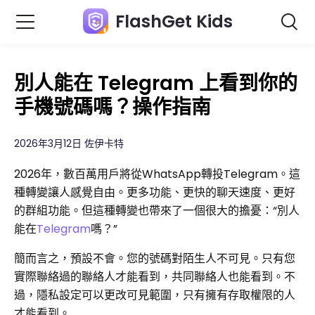
FlashGet Kids
別人能在 Telegram 上看到你的
手機號碼嗎？操作指南
2026年3月12日 佐伊卡特
2026年，數百萬用戶將從WhatsApp轉投Telegram。這
種轉變讓人感覺自由。更多功能、更快的聊天速度、更好
的群組功能。但這種轉變也帶來了一個很大的擔憂：“別人
能在
Telegram
嗎？”
簡而言之，預設不會。您的號碼對陌生人不可見。只有您
實際聯絡過的聯絡人才能看到，共同聯絡人也能看到。不
過，隱私設定可以更改可見範圍，只有擁有存取權限的人
才能看到。.