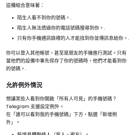
這種組合意味著：
陌生人看不到你的號碼。.
陌生人無法透過你的電話號碼搜尋到你。.
只有你手機通訊錄裡的人才能找到你並傳訊息給你。.
你可以登入其他帳號，甚至是朋友的手機進行測試。只有
當他們的設備中事先保存了你的號碼時，他們才能看到你
的號碼。.
允許例外情況
想讓某些人看到你開啟「所有人可見」的手機號碼？
Telegram 支援設定例外。
在「誰可以看到我的手機號碼」下方，點選「新增例
外」。
新增具體聯絡人（家人、密友）。.