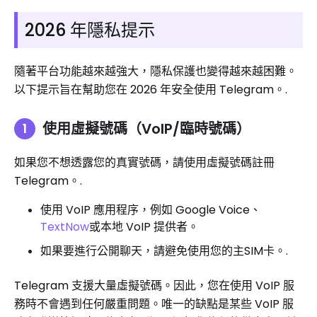
2026 年隱私提示
隨著平台功能越來越強大，隱私保護也變得越來越困難。
以下提示旨在幫助您在 2026 年安全使用 Telegram。.
使用虛擬號碼（VoIP/臨時號碼）
如果您不想透露您的真實號碼，請使用虛擬號碼註冊
Telegram。.
使用 VoIP 應用程序，例如 Google Voice、
TextNow
或本地 VoIP 提供者。
如果要進行公開聊天，請避免使用您的主SIM卡。.
Telegram 支援大量虛擬號碼。因此，您在使用 VoIP 服
務時不會遇到任何嚴重問題。唯一的缺點是某些 VoIP 服