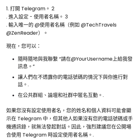
1. 打開 Telegram。 2
. 進入設定 - 使用者名稱。 3
. 輸入唯一的 @使用者名稱（例如 @TechTravels
@ZenReader）。
現在，您可以：
隨時隨地與我聯繫 “請在@YourUsername上給我發
訊息。”
讓人們在不透露你的電話號碼的情況下與你進行對
話。.
在公共群組、論壇和社群中匿名互動。.
如果您沒有設定使用者名，您的姓名和個人資料可能會顯
示在 Telegram 中，但其他人如果沒有您的電話號碼或手
機通訊錄，就無法發起對話。因此，強烈建議您在公開場
合使用 Telegram 時設定使用者名稱。.