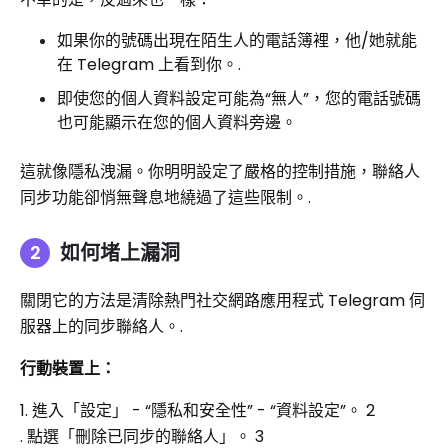
如果你的號碼出現在陌生人的電話簿裡，他/她就能
在 Telegram 上看到你。.
即使您的個人資料設定可能為“無人”，您的電話號碼
也可能顯示在您的個人資料旁邊。
這就像隱私洩漏。你明明設定了嚴格的控制措施，聯絡人
同步功能卻悄無聲息地繞過了這些限制。.
如何堵上漏洞
關閉它的方法是清除熱門社交網路應用程式 Telegram 伺
服器上的同步聯絡人。.
行動裝置上：
1. 進入「設定」 - “隱私和安全性” - “資料設定”。 2
. 點選「刪除已同步的聯絡人」。 3