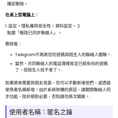
. 確認刪除。
在桌上型電腦上：
1. 設定 > 隱私權與安全性 > 資料設定。 2
. 點選「刪除已同步聯絡人」。
刪除後：
Telegram不再將您的號碼與陌生人的聯絡人關聯。.
當然，共同聯絡人的電話簿裡肯定已經有你的號碼
了，但陌生人就不會了。.
如果將來需要與朋友見面，您可以手動新增他們，或透過
使用者名稱新增。由於系統架構的原因，請關閉聯絡人同
步功能，除非絕對必要，否則請勿再次開啟。.
使用者名稱：匿名之鑰