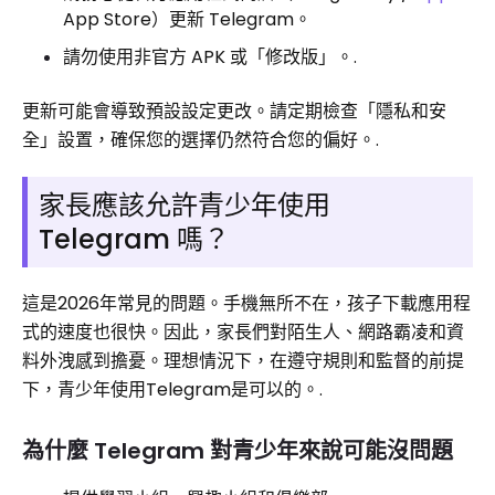
App Store）更新 Telegram。
請勿使用非官方 APK 或「修改版」。.
更新可能會導致預設設定更改。請定期檢查「隱私和安
全」設置，確保您的選擇仍然符合您的偏好。.
家長應該允許青少年使用
Telegram 嗎？
這是2026年常見的問題。手機無所不在，孩子下載應用程
式的速度也很快。因此，家長們對陌生人、網路霸凌和資
料外洩感到擔憂。理想情況下，在遵守規則和監督的前提
下，青少年使用Telegram是可以的。.
為什麼 Telegram 對青少年來說可能沒問題