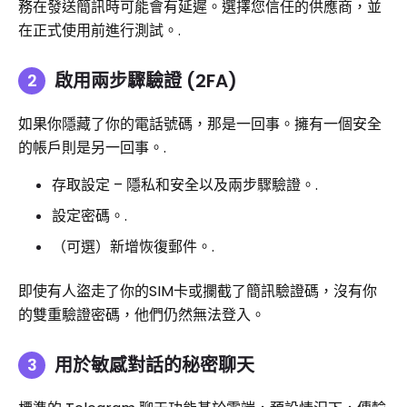
務在發送簡訊時可能會有延遲。選擇您信任的供應商，並
在正式使用前進行測試。.
啟用兩步驟驗證 (2FA)
如果你隱藏了你的電話號碼，那是一回事。擁有一個安全
的帳戶則是另一回事。.
存取設定 – 隱私和安全以及兩步驟驗證。.
設定密碼。.
（可選）新增恢復郵件。.
即使有人盜走了你的SIM卡或攔截了簡訊驗證碼，沒有你
的雙重驗證密碼，他們仍然無法登入。
用於敏感對話的秘密聊天