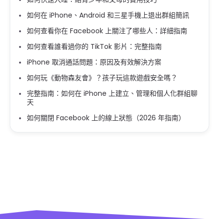
如何在 iPhone、Android 和三星手機上退出群組簡訊
如何查看你在 Facebook 上關注了哪些人：詳細指南
如何查看誰看過你的 TikTok 影片：完整指南
iPhone 取消通話問題：原因及有效解決方案
如何玩《動物森友會》？孩子玩這款遊戲安全嗎？
完整指南：如何在 iPhone 上建立、管理和個人化群組聊
天
如何關閉 Facebook 上的線上狀態（2026 年指南）