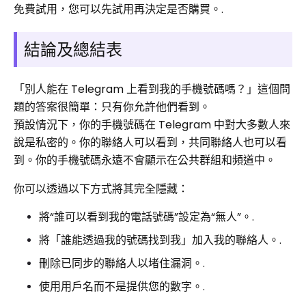
免費試用，您可以先試用再決定是否購買。.
結論及總結表
「別人能在 Telegram 上看到我的手機號碼嗎？」這個問
題的答案很簡單：只有你允許他們看到。
預設情況下，你的手機號碼在 Telegram 中對大多數人來
說是私密的。你的聯絡人可以看到，共同聯絡人也可以看
到。你的手機號碼永遠不會顯示在公共群組和頻道中。
你可以透過以下方式將其完全隱藏：
將“誰可以看到我的電話號碼”設定為“無人”。.
將「誰能透過我的號碼找到我」加入我的聯絡人。.
刪除已同步的聯絡人以堵住漏洞。.
使用用戶名而不是提供您的數字。.