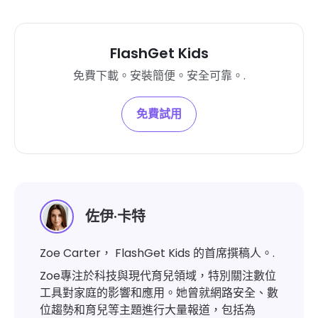
FlashGet Kids
免費下載。安裝簡便。安全可靠。.
免費試用
佐伊·卡特
Zoe Carter， FlashGet Kids 的首席撰稿人。.
Zoe專注於科技與現代育兒領域，特別關注數位
工具對家庭的影響和應用。她曾就網路安全、數
位趨勢和育兒等主題進行大量報道，包括為