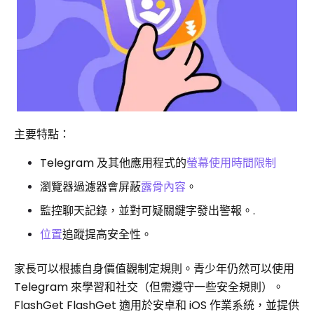
主要特點：
Telegram 及其他應用程式的
螢幕使用時間限制
瀏覽器過濾器會屏蔽
露骨內容
。
監控聊天記錄，並對可疑關鍵字發出警報。.
位置
追蹤提高安全性。
家長可以根據自身價值觀制定規則。青少年仍然可以使用
Telegram 來學習和社交（但需遵守一些安全規則）。
FlashGet FlashGet 適用於安卓和 iOS 作業系統，並提供