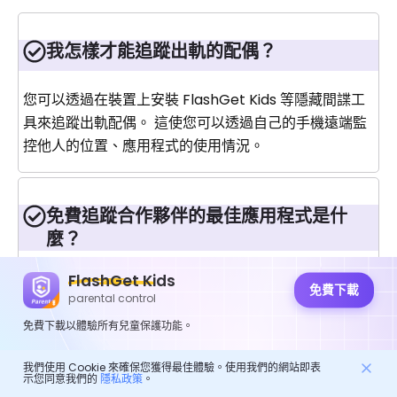
我怎樣才能追蹤出軌的配偶？
您可以透過在裝置上安裝 FlashGet Kids 等隱藏間諜工
具來追蹤出軌配偶。 這使您可以透過自己的手機遠端監
控他人的位置、應用程式的使用情況。
免費追蹤合作夥伴的最佳應用程式是什
麼？
Life360 是一個不錯的選擇，可以免費追蹤您的伴侶，並
FlashGet Kids
免費下載
parental control
提供長達 2 天的位置歷史記錄。 它還提供付費計劃，但
您可以使用免費版本進行標準追蹤。
免費下載以體驗所有兒童保護功能。
我們使用 Cookie 來確保您獲得最佳體驗。使用我們的網站即表
示您同意我們的
隱私政策
。
有沒有一個應用程式可以追蹤我與伴侶相