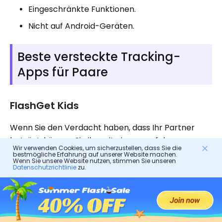
Eingeschränkte Funktionen.
Nicht auf Android-Geräten.
Beste versteckte Tracking-
Apps für Paare
FlashGet Kids
Wenn Sie den Verdacht haben, dass Ihr Partner
betrügt, können Sie ihn mit einem verfolgen
Wir verwenden Cookies, um sicherzustellen, dass Sie die
versteckte App
wie FlashGet Kids, ohne dass sie es
bestmögliche Erfahrung auf unserer Website machen.
Wenn Sie unsere Website nutzen, stimmen Sie unseren
wissen. FlashGet Kids ist eine
Datenschutzrichtlinie
zu.
Kindersicherungsanwendung, mit der Sie ort ,
Nachrichten, benachrichtigungen und Nutzung
Ihres Partners verfolgen können. So können Sie
Ihren Verdacht bestätigen und entsprechend die