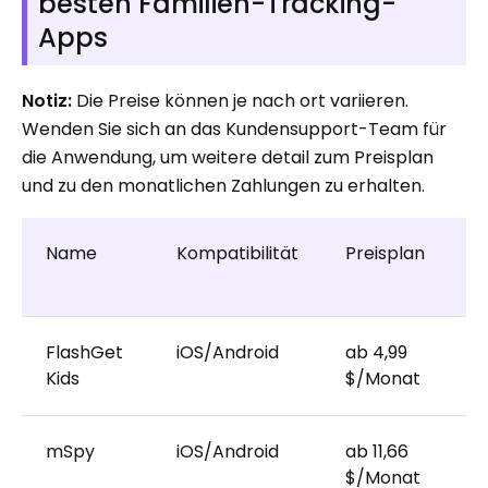
besten Familien-Tracking-
Apps
Notiz:
Die Preise können je nach ort variieren.
Wenden Sie sich an das Kundensupport-Team für
die Anwendung, um weitere detail zum Preisplan
und zu den monatlichen Zahlungen zu erhalten.
Name
Kompatibilität
Preisplan
K
T
FlashGet
iOS/Android
ab 4,99
7
Kids
$/Monat
mSpy
iOS/Android
ab 11,66
7
$/Monat