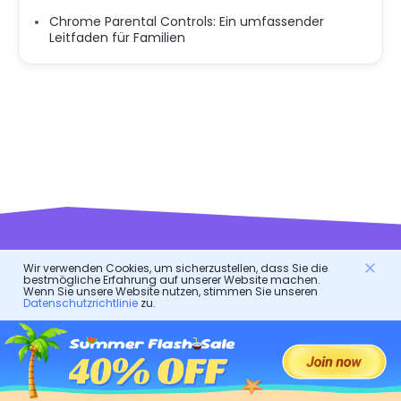
Chrome Parental Controls: Ein umfassender
Leitfaden für Familien
Wir verwenden Cookies, um sicherzustellen, dass Sie die
FlashGet Kids
bestmögliche Erfahrung auf unserer Website machen.
Wenn Sie unsere Website nutzen, stimmen Sie unseren
Datenschutzrichtlinie
zu.
Eine fürsorgliche Elternkontroll-App für alle!
Es ist ein Online-Assistent für Eltern, um ihre Kinder zu
schützen.
Es ist ein digitaler Bodyguard für das gesunde Leben von