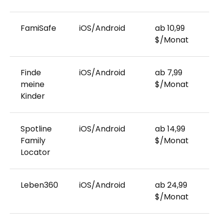
FamiSafe
iOS/Android
ab 10,99
7
$/Monat
Finde
iOS/Android
ab 7,99
7
meine
$/Monat
Kinder
Spotline
iOS/Android
ab 14,99
7
Family
$/Monat
Locator
Leben360
iOS/Android
ab 24,99
7
$/Monat