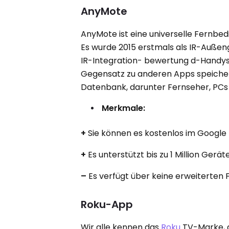
AnyMote
AnyMote ist eine universelle Fernbed
Es wurde 2015 erstmals als IR-Außeng
IR-Integration- bewertung d-Handys e
Gegensatz zu anderen Apps speichert
Datenbank, darunter Fernseher, PCs
Merkmale:
+
Sie können es kostenlos im Google 
+
Es unterstützt bis zu 1 Million Gerä
–
Es verfügt über keine erweiterten
Roku-App
Wir alle kennen das
Roku
TV-Marke, d