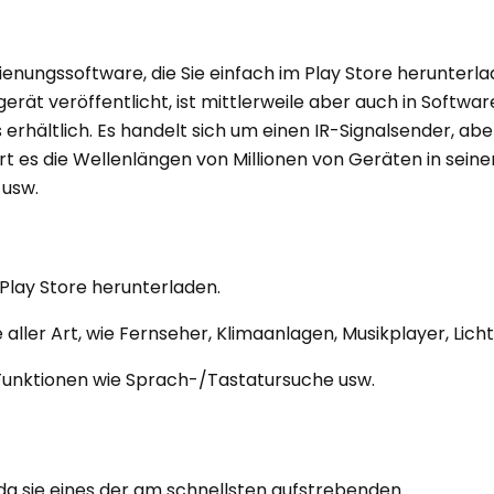
ienungssoftware, die Sie einfach im Play Store herunterl
erät veröffentlicht, ist mittlerweile aber auch in Softwa
rhältlich. Es handelt sich um einen IR-Signalsender, abe
 es die Wellenlängen von Millionen von Geräten in seine
 usw.
Play Store herunterladen.
te aller Art, wie Fernseher, Klimaanlagen, Musikplayer, Lich
 Funktionen wie Sprach-/Tastatursuche usw.
a sie eines der am schnellsten aufstrebenden