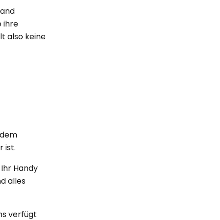
tand
 ihre
t also keine
t dem
 ist.
 Ihr Handy
d alles
ns verfügt