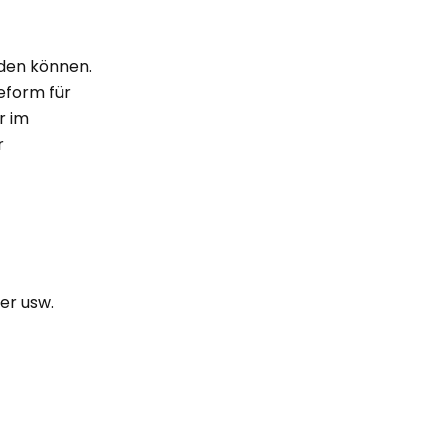
aden können.
reform für
r im
r
ter usw.