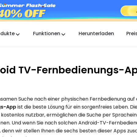
odukte
Funktionen
Herunterladen
Prei
FlashGet Kids
Eine fürsorgliche App zur elterlichen Kontrolle für
alle.
droid TV-Fernbedienungs-A
FlashGet Finder
Die Diebstahlsicherung Ihres Handys, unsere
Verantwortung.
samen Suche nach einer physischen Fernbedienung auf 
gs-App
ist die beste Lösung für ein sorgenfreies Leben. Di
d kostenlos nutzbar, ermöglichen die Suche per Sprachei
tionen. Und wenn Sie nach solchen Android-TV-Fernbedi
r, denn wir stellen Ihnen die sechs besten dieser Apps z