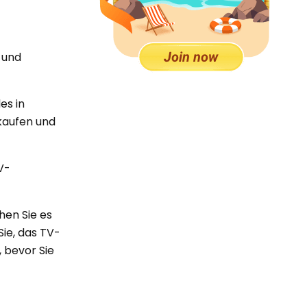
 und
les in
kaufen und
V-
hen Sie es
Sie, das TV-
, bevor Sie