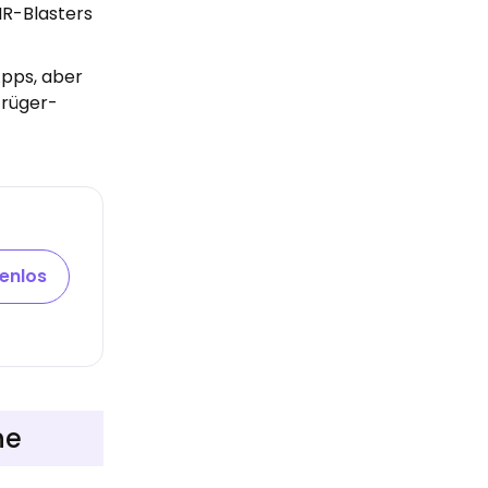
IR-Blasters
Apps, aber
trüger-
tenlos
ne