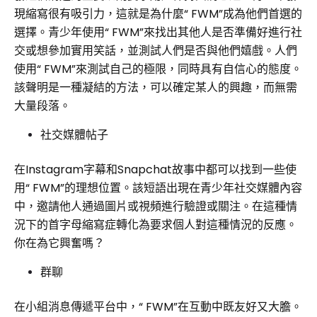
現縮寫很有吸引力，這就是為什麼“ FWM”成為他們首選的
選擇。青少年使用“ FWM”來找出其他人是否準備好進行社
交或想參加實用笑話，並測試人們是否與他們嬉戲。人們
使用“ FWM”來測試自己的極限，同時具有自信心的態度。
該聲明是一種凝結的方法，可以確定某人的興趣，而無需
大量段落。
社交媒體帖子
在Instagram字幕和Snapchat故事中都可以找到一些使
用“ FWM”的理想位置。該短語出現在青少年社交媒體內容
中，邀請他人通過圖片或視頻進行驗證或關注。在這種情
況下的首字母縮寫症轉化為要求個人對這種情況的反應。
你在為它興奮嗎？
群聊
在小組消息傳遞平台中，“ FWM”在互動中既友好又大膽。