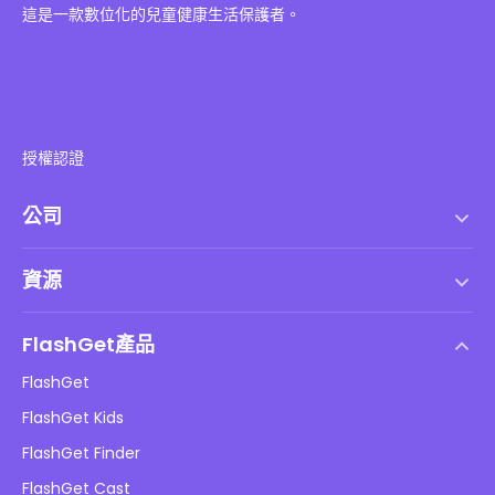
這是一款數位化的兒童健康生活保護者。
授權認證
公司
服務條款
資源
最終用戶許可協議
幫助中心
DMCA 政策
FlashGet產品
如何
隱私政策
FlashGet
部落格
FlashGet Kids
廣告政策
兒童在線安全
FlashGet Finder
不要出售我的資訊
下載
FlashGet Cast