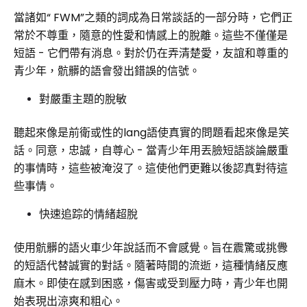
當諸如“ FWM”之類的詞成為日常談話的一部分時，它們正
常於不尊重，隨意的性愛和情感上的脫離。這些不僅僅是
短語 - 它們帶有消息。對於仍在弄清楚愛，友誼和尊重的
青少年，骯髒的語會發出錯誤的信號。
對嚴重主題的脫敏
聽起來像是前衛或性的lang語使真實的問題看起來像是笑
話。同意，忠誠，自尊心 - 當青少年用丟臉短語談論嚴重
的事情時，這些被淹沒了。這使他們更難以後認真對待這
些事情。
快速追踪的情緒超脫
使用骯髒的語火車少年說話而不會感覺。旨在震驚或挑釁
的短語代替誠實的對話。隨著時間的流逝，這種情緒反應
麻木。即使在感到困惑，傷害或受到壓力時，青少年也開
始表現出涼爽和粗心。