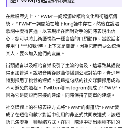
在說唱歷史上，“ FWM”一詞起源於嘻哈文化和街道語傳
統。 “ FWM”一詞開始在地下lang語中存在，然後在說唱
歌詞中變得普遍，以表現出在面對對手的同時表現出信
心。您可以將此術語視為一種自信的口頭動作。當說話者
使用“ f ***和我”時，上下文是關鍵，因為它暗示要么統治
某人，要么加入他們的友誼。
街頭語言以及嘻哈音樂吸引了主流的普及，這導致其語變
得更加普遍。說唱音樂從歌曲傳播到公眾討論中，青少年
特別採用了挑釁的短語。通過這句話的社交媒體採用成為
不可避免的過程。 Twitter和Instagram集成了“ FWM”，
因為它是簡短而直接的建議，同時保持了簡單的建議。
社交媒體上的在線表達方式將“ FWM”的街道語“ FWM”變
成了在短信和數字對話中使用的非正式共同表達式。該短
語已演變為一種壓縮方式，在同一陳述中提出兩種不同的