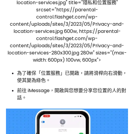
location-services.jpg" title="隱私和位置服務"
srcset="https://parental-
control.flashget.com/wp-
content/uploads/sites/3/2023/05/Privacy-and-
location-services.jpg 600w, https://parental-
control.flashget.com/wp-
content/uploads/sites/3/2023/05/Privacy-and-
location-services-280x300.jpg 280w" sizes="(max-
width: 600px) 100vw, 600px">
為了確保「位置服務」已開啟，請將滑桿向右滑動，
使其變為綠色。
前往 iMessage，開啟與您想要分享您位置的人的對
話。