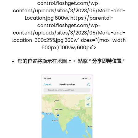
control.flashget.com/wp-
content/uploads/sites/3/2023/05/More-and-
Location.jpg 600w, https://parental-
control.flashget.com/wp-
content/uploads/sites/3/2023/05/More-and-
Location-300x255.jpg 300w" sizes="(max-width:
600px) 100vw, 600px">
您的位置將顯示在地圖上。 點擊 ”
分享即時位置
.”