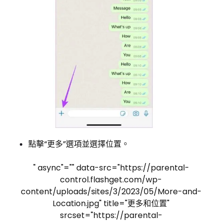
點擊“更多”選項並選擇位置。
" async"="" data-src="https://parental-
control.flashget.com/wp-
content/uploads/sites/3/2023/05/More-and-
Location.jpg" title="更多和位置"
srcset="https://parental-