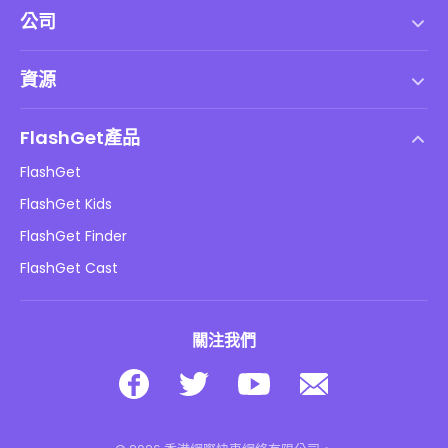
公司
服務條款
資源
最終用戶許可協議
幫助中心
DMCA 政策
FlashGet產品
如何
隱私政策
FlashGet
部落格
FlashGet Kids
廣告政策
兒童在線安全
FlashGet Finder
不要出售我的資訊
下載
FlashGet Cast
關注我們