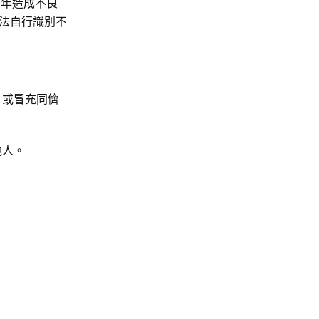
少年造成不良
法自行識別不
，或冒充同儕
他人。