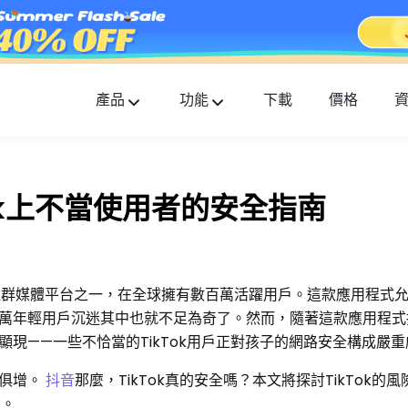
產品
功能
下載
價格
FlashGet Kids
貼心全面的家長控制應用。
ok上不當使用者的安全指南
FlashGet Finder
您的手機防盜和安全是我們的責任。
的社群媒體平台之一，在全球擁有數百萬活躍用戶。這款應用程式
萬年輕用戶沉迷其中也就不足為奇了。然而，隨著這款應用程式
現——一些不恰當的TikTok用戶正對孩子的網路安全構成嚴
日俱增。
抖音
那麼，TikTok真的安全嗎？本文將探討TikTok的
戶。