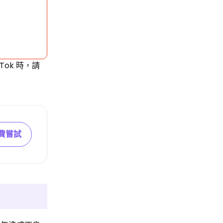
ok 時，請
費嘗試