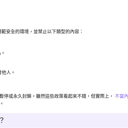
，以規範安全的環境，並禁止以下類型的內容：
為。
脅他人。
。
號暫停或永久封鎖。雖然這些政策看起來不錯，但實際上，
不當
要。
？